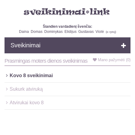
Šiandien vardadienį švenčia:
Daina
Domas
Dominykas
Elidijus
Gustavas
Violė
(
o rytoj
)
Sveikinimai
Mano pažymėti
(0)
Prasmingas moters dienos sveikinimas
Kovo 8 sveikinimai
Sukurk atviruką
Atvirukai kovo 8