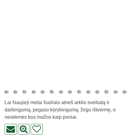
Lai Naujieji metai šuoliais atneš arklio sveikatą ir
darbingumą, pegaso kūrybingumą, žirgo ištvermę, o
nesėkmės bus mažos kaip poniai.