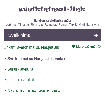
Šiandien vardadienį švenčia:
Jorūnas
Mintartas
Rolandas
Romanas
Romas
Tarvilė
Virginija
(
o rytoj
)
Sveikinimai
Mano pažymėti
(0)
Linksmi sveikinimai su Naujaisiais
Sveikinimai su Naujaisiais metais
Sukurk atviruką
Įmonių atvirukai
Naujametiniai atvirukai el. paštu