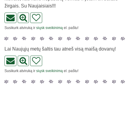
žirgais. Su Naujaisiais!!!
Susikurk atviruką ir
siųsk sveikinimą
el. paštu!
Lai Naujųjų metų šaltis tau atneš visą maišą dovanų!
Susikurk atviruką ir
siųsk sveikinimą
el. paštu!