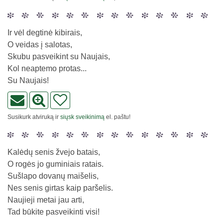
Ir vėl degtinė kibirais,
O veidas į salotas,
Skubu pasveikint su Naujais,
Kol neaptemo protas...
Su Naujais!
Susikurk atviruką ir
siųsk sveikinimą
el. paštu!
Kalėdų senis žvejo batais,
O rogės jo guminiais ratais.
Sušlapo dovanų maišelis,
Nes senis girtas kaip paršelis.
Naujieji metai jau arti,
Tad būkite pasveikinti visi!