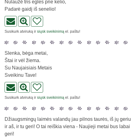
Nulaužė tris egles prie kelio,
Padarė gaidį iš senelio!
Susikurk atviruką ir
siųsk sveikinimą
el. paštu!
Slenka, bėga metai,
Štai ir vėl žiema.
Su Naujaisiais Metais
Sveikinu Tave!
Susikurk atviruką ir
siųsk sveikinimą
el. paštu!
Džiaugsmingų laimės valandų jau pilnos taurės, iš jų geriu
ir aš, ir tu geri! O tai reiškia viena - Naujieji metai bus labai
geri!