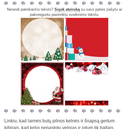
Nerandi patinkančio teksto?
Siųsk atviruką
su savo paties įrašytu ar
pakoreguotu pasirinktu sveikinimo tekstu.
Linkiu, kad laimės butų pilnos kelnės ir šnapsą gertum
kibirais, kad kelio nepastotų velnias ir jotum tik baltais