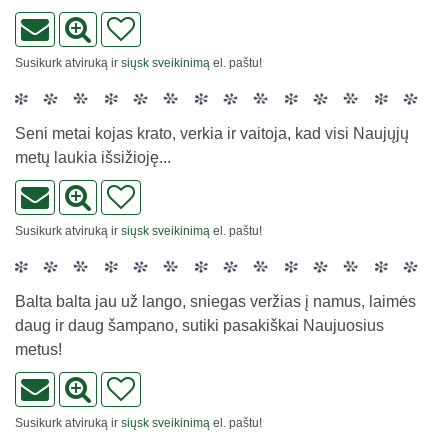
Susikurk atviruką ir
siųsk sveikinimą
el. paštu!
Seni metai kojas krato, verkia ir vaitoja, kad visi Naujųjų
metų laukia išsižioję...
Susikurk atviruką ir
siųsk sveikinimą
el. paštu!
Balta balta jau už lango, sniegas veržias į namus, laimės
daug ir daug šampano, sutiki pasakiškai Naujuosius
metus!
Susikurk atviruką ir
siųsk sveikinimą
el. paštu!