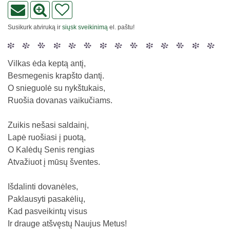
Susikurk atviruką ir
siųsk sveikinimą
el. paštu!
Vilkas ėda keptą antį,
Besmegenis krapšto dantį.
O snieguolė su nykštukais,
Ruošia dovanas vaikučiams.
Zuikis nešasi saldainį,
Lapė ruošiasi į puotą,
O Kalėdų Senis rengias
Atvažiuot į mūsų šventes.
Išdalinti dovanėles,
Paklausyti pasakėlių,
Kad pasveikintų visus
Ir drauge atšvęstų Naujus Metus!