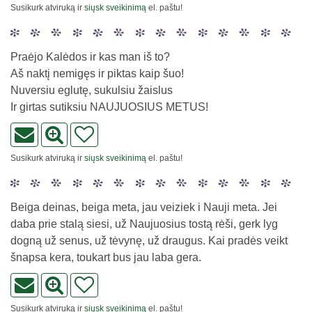
Susikurk atviruką ir
siųsk sveikinimą
el. paštu!
Praėjo Kalėdos ir kas man iš to?
Aš naktį nemigęs ir piktas kaip šuo!
Nuversiu eglutę, sukulsiu žaislus
Ir girtas sutiksiu NAUJUOSIUS METUS!
Susikurk atviruką ir
siųsk sveikinimą
el. paštu!
Beiga deinas, beiga meta, jau veiziek i Nauji meta. Jei
daba prie stalą siesi, už Naujuosius tostą rėši, gerk lyg
dogną už senus, už tėvynę, už draugus. Kai pradės veikt
šnapsa kera, toukart bus jau laba gera.
Susikurk atviruką ir
siųsk sveikinimą
el. paštu!