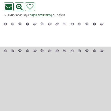
Susikurk atviruką ir
siųsk sveikinimą
el. paštu!