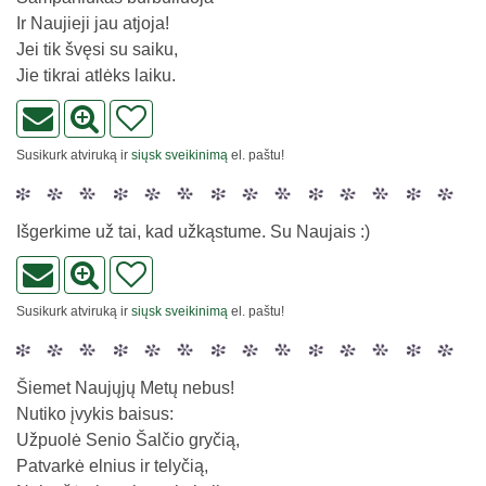
Ir Naujieji jau atjoja!
Jei tik švęsi su saiku,
Jie tikrai atlėks laiku.
Susikurk atviruką ir
siųsk sveikinimą
el. paštu!
Išgerkime už tai, kad užkąstume. Su Naujais :)
Susikurk atviruką ir
siųsk sveikinimą
el. paštu!
Šiemet Naujųjų Metų nebus!
Nutiko įvykis baisus:
Užpuolė Senio Šalčio gryčią,
Patvarkė elnius ir telyčią,