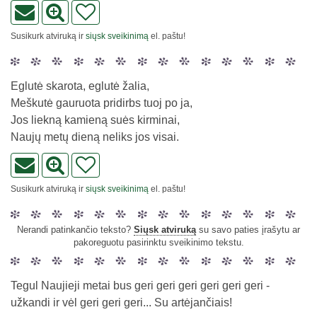
Susikurk atviruką ir
siųsk sveikinimą
el. paštu!
Eglutė skarota, eglutė žalia,
Meškutė gauruota pridirbs tuoj po ja,
Jos liekną kamieną suės kirminai,
Naujų metų dieną neliks jos visai.
Susikurk atviruką ir
siųsk sveikinimą
el. paštu!
Nerandi patinkančio teksto?
Siųsk atviruką
su savo paties įrašytu ar
pakoreguotu pasirinktu sveikinimo tekstu.
Tegul Naujieji metai bus geri geri geri geri geri geri -
užkandi ir vėl geri geri geri... Su artėjančiais!