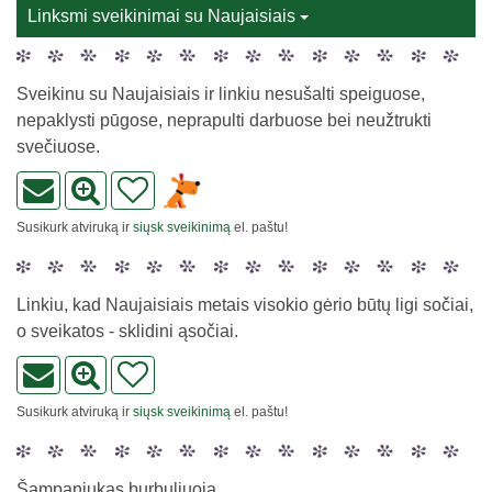
Linksmi sveikinimai su Naujaisiais
Sveikinu su Naujaisiais ir linkiu nesušalti speiguose,
nepaklysti pūgose, neprapulti darbuose bei neužtrukti
svečiuose.
Susikurk atviruką ir
siųsk sveikinimą
el. paštu!
Linkiu, kad Naujaisiais metais visokio gėrio būtų ligi sočiai,
o sveikatos - sklidini ąsočiai.
Susikurk atviruką ir
siųsk sveikinimą
el. paštu!
Šampaniukas burbuliuoja