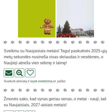
Sveikinu su Naujaisiais metais! Tegul paskutinės 2025-ųjų
metų sekundės nusineša visas skriaudas ir nesėkmes, o
Naujieji atneša vien sėkmę ir laimę!
Susikurk atviruką ir
siųsk sveikinimą
el. paštu!
Žmonės sako, kad vynas geriau senas, o metai - nauji, tad
su Naujaisiais, 2027-aisiais metais!