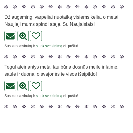
Džiaugsmingi varpeliai nuotaiką visiems kelia, o metai
Naujieji mums spindi atėję. Su Naujaisiais!
Susikurk atviruką ir
siųsk sveikinimą
el. paštu!
Tegul ateinantys metai tau būna dosnūs meile ir laime,
saule ir duona, o svajonės te visos išsipildo!
Susikurk atviruką ir
siųsk sveikinimą
el. paštu!