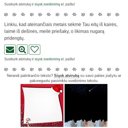
Susikurk atviruką ir
siųsk sveikinimą
el. paštu!
Linkiu, kad ateinančiais metais sėkmė Tau eitų iš kairės,
laimė iš dešinės, meilė priešaky, o likimas nugarą
pridengtų.
Susikurk atviruką ir
siųsk sveikinimą
el. paštu!
Nerandi patinkančio teksto?
Siųsk atviruką
su savo paties įrašytu ar
pakoreguotu pasirinktu sveikinimo tekstu.