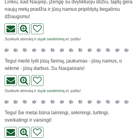
Linkiu, kad Naujieji, įžengę su dvyliktuoju dūžiu, taptų gera
naujų metų pradžia ir jūsų namus pripildytų begaliniu
džiaugsmu!
Susikurk atviruką ir
siųsk sveikinimą
el. paštu!
Tegul meilė lydi jūsų šeimą, jaukumas - jūsų namus, o
sėkmė - jūsų darbus. Su Naujaisiais!
Susikurk atviruką ir
siųsk sveikinimą
el. paštu!
Tegul šie metai būna laimingi, sėkmingi, turtingi,
sveikatingi ir vaisingi!