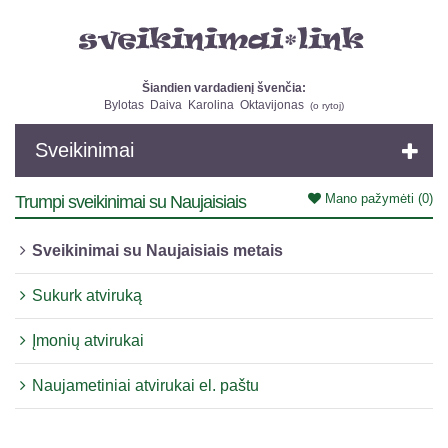
Šiandien vardadienį švenčia:
Bylotas
Daiva
Karolina
Oktavijonas
(
o rytoj
)
Sveikinimai
Mano pažymėti
(0)
Trumpi sveikinimai su Naujaisiais
Sveikinimai su Naujaisiais metais
Sukurk atviruką
Įmonių atvirukai
Naujametiniai atvirukai el. paštu