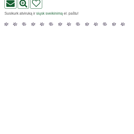
Susikurk atviruką ir
siųsk sveikinimą
el. paštu!