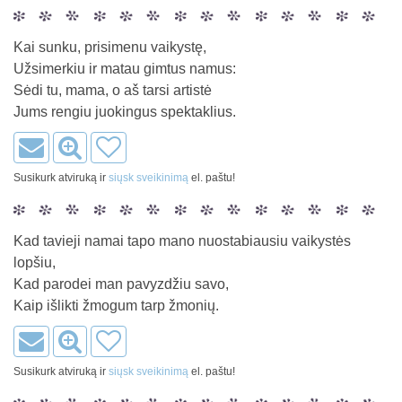
Kai sunku, prisimenu vaikystę,
Užsimerkiu ir matau gimtus namus:
Sėdi tu, mama, o aš tarsi artistė
Jums rengiu juokingus spektaklius.
Susikurk atviruką ir
siųsk sveikinimą
el. paštu!
Kad tavieji namai tapo mano nuostabiausiu vaikystės
lopšiu,
Kad parodei man pavyzdžiu savo,
Kaip išlikti žmogum tarp žmonių.
Susikurk atviruką ir
siųsk sveikinimą
el. paštu!