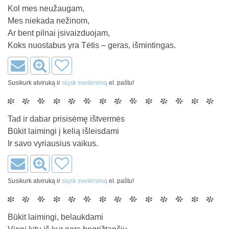
Kol mes neužaugam,
Mes niekada nežinom,
Ar bent pilnai įsivaizduojam,
Koks nuostabus yra Tėtis – geras, išmintingas.
Susikurk atviruką ir
siųsk sveikinimą
el. paštu!
Tad ir dabar prisisėmę ištvermės
Būkit laimingi į kelią išleisdami
Ir savo vyriausius vaikus.
Susikurk atviruką ir
siųsk sveikinimą
el. paštu!
Būkit laimingi, belaukdami