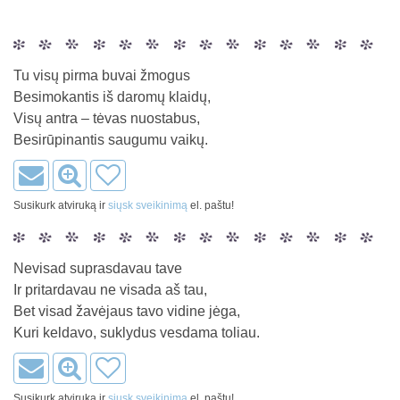
Tu visų pirma buvai žmogus
Besimokantis iš daromų klaidų,
Visų antra – tėvas nuostabus,
Besirūpinantis saugumu vaikų.
Susikurk atviruką ir
siųsk sveikinimą
el. paštu!
Nevisad suprasdavau tave
Ir pritardavau ne visada aš tau,
Bet visad žavėjaus tavo vidine jėga,
Kuri keldavo, suklydus vesdama toliau.
Susikurk atviruką ir
siųsk sveikinimą
el. paštu!