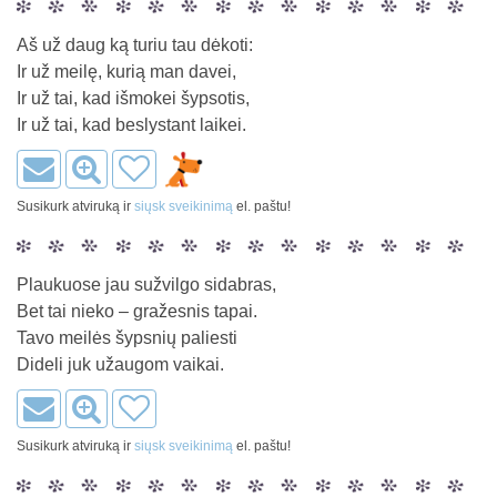
Aš už daug ką turiu tau dėkoti:
Ir už meilę, kurią man davei,
Ir už tai, kad išmokei šypsotis,
Ir už tai, kad beslystant laikei.
Susikurk atviruką ir
siųsk sveikinimą
el. paštu!
Plaukuose jau sužvilgo sidabras,
Bet tai nieko – gražesnis tapai.
Tavo meilės šypsnių paliesti
Dideli juk užaugom vaikai.
Susikurk atviruką ir
siųsk sveikinimą
el. paštu!