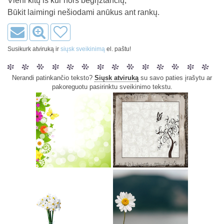
Vieni kitų iš kur nors begrįžtančių,
Būkit laimingi nešiodami anūkus ant rankų.
Susikurk atviruką ir
siųsk sveikinimą
el. paštu!
Nerandi patinkančio teksto?
Siųsk atviruką
su savo paties įrašytu ar
pakoreguotu pasirinktu sveikinimo tekstu.