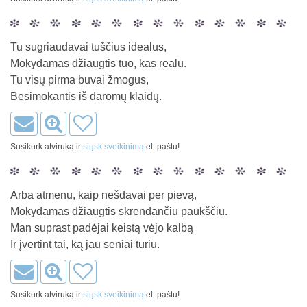
Tu sugriaudavai tuščius idealus,
Mokydamas džiaugtis tuo, kas realu.
Tu visų pirma buvai žmogus,
Besimokantis iš daromų klaidų.
Susikurk atviruką ir
siųsk sveikinimą
el. paštu!
Arba atmenu, kaip nešdavai per pievą,
Mokydamas džiaugtis skrendančiu paukščiu.
Man suprast padėjai keistą vėjo kalbą
Ir įvertint tai, ką jau seniai turiu.
Susikurk atviruką ir
siųsk sveikinimą
el. paštu!