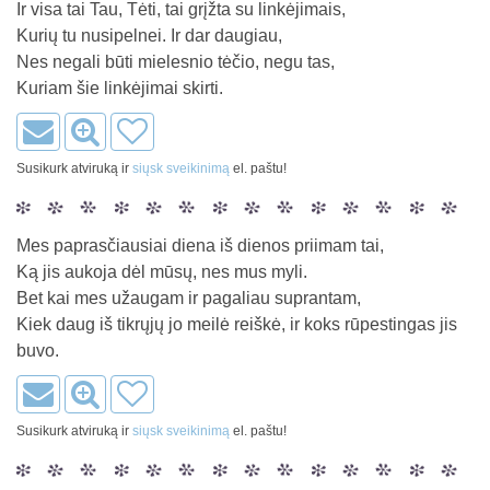
Ir visa tai Tau, Tėti, tai grįžta su linkėjimais,
Kurių tu nusipelnei. Ir dar daugiau,
Nes negali būti mielesnio tėčio, negu tas,
Kuriam šie linkėjimai skirti.
Susikurk atviruką ir
siųsk sveikinimą
el. paštu!
Mes paprasčiausiai diena iš dienos priimam tai,
Ką jis aukoja dėl mūsų, nes mus myli.
Bet kai mes užaugam ir pagaliau suprantam,
Kiek daug iš tikrųjų jo meilė reiškė, ir koks rūpestingas jis
buvo.
Susikurk atviruką ir
siųsk sveikinimą
el. paštu!