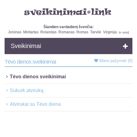
Šiandien vardadienį švenčia:
Jorūnas
Mintartas
Rolandas
Romanas
Romas
Tarvilė
Virginija
(
o rytoj
)
Sveikinimai
Mano pažymėti
(0)
Tėvo dienos sveikinimai
Tėvo dienos sveikinimai
Sukurk atviruką
Atvirukai su Tėvo diena