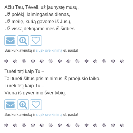
Ačiū Tau, Tėveli, už jaunystę mūsų,
Už polėkį, laimingasias dienas,
Už meilę, kurią gavome iš Jūsų,
Už viską dėkojame mes iš širdies.
Susikurk atviruką ir
siųsk sveikinimą
el. paštu!
Turėti tėtį kaip Tu –
Tai turėti šiltus prisiminimus iš praėjusio laiko.
Turėti tėtį kaip Tu –
Viena iš gyvenimo šventybių.
Susikurk atviruką ir
siųsk sveikinimą
el. paštu!