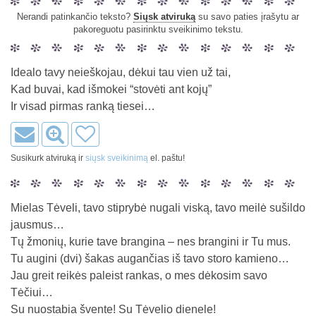
Nerandi patinkančio teksto?
Siųsk atviruką
su savo paties įrašytu ar
pakoreguotu pasirinktu sveikinimo tekstu.
Idealo tavy neieškojau, dėkui tau vien už tai,
Kad buvai, kad išmokei “stovėti ant kojų”
Ir visad pirmas ranką tiesei…
Susikurk atviruką ir
siųsk sveikinimą
el. paštu!
Mielas Tėveli, tavo stiprybė nugali viską, tavo meilė sušildo
jausmus…
Tų žmonių, kurie tave brangina – nes brangini ir Tu mus.
Tu augini (dvi) šakas augančias iš tavo storo kamieno…
Jau greit reikės paleist rankas, o mes dėkosim savo
Tėčiui…
Su nuostabia švente! Su Tėvelio dienele!