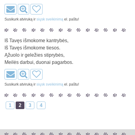
Susikurk atviruką ir
siųsk sveikinimą
el. paštu!
Iš Tavęs išmokome kantrybės,
Iš Tavęs išmokome tiesos.
Ąžuolo ir geležies stiprybės,
Meilės darbui, duonai pagarbos.
Susikurk atviruką ir
siųsk sveikinimą
el. paštu!
1
2
3
4