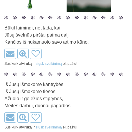
Būkit laimingi, net tada, kai
Jūsų švelnūs pirštai paima dalį
Kančios iš nukamuoto savo artimo kūno.
Susikurk atviruką ir
siųsk sveikinimą
el. paštu!
Iš Jūsų išmokome kantrybės.
Iš Jūsų išmokome tiesos.
Ąžuolo ir geležies stiprybės,
Meilės darbui, duonai pagarbos.
Susikurk atviruką ir
siųsk sveikinimą
el. paštu!