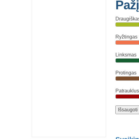
Pažį
Draugiška
Ryžtingas
Linksmas
Protingas
Patrauklus