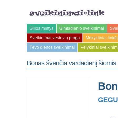
Gilios mintys
Gimtadienio sveikinimai
Svei
Sveikinimai vestuvių proga
Mokykliniai linkė
Tėvo dienos sveikinimai
Velykiniai sveikinim
Bonas švenčia vardadienį šiomis
Bon
GEGUŽ