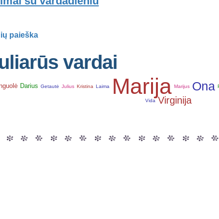
imai su vardadieniu
ių paieška
liarūs vardai
Marija
Ona
nguolė
Darius
Getautė
Julius
Kristina
Laima
Marijus
Virginija
Vida