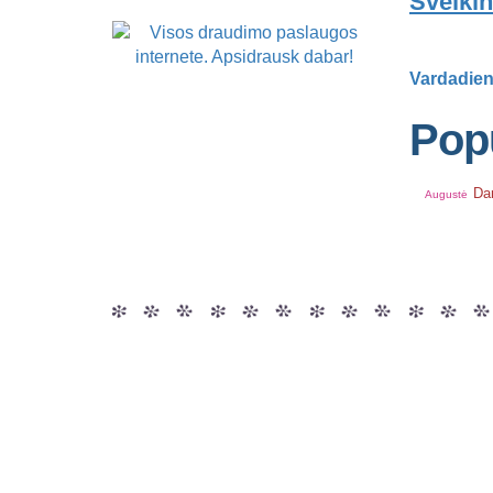
Sveikin
Vardadien
Popu
Da
Augustė