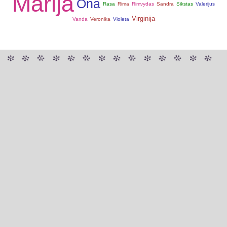
Marija
Ona
Rasa
Rima
Rimvydas
Sandra
Sikstas
Valerijus
Virginija
Vanda
Veronika
Violeta