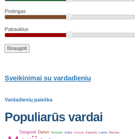
Protingas
Patrauklus
Sveikinimai su vardadieniu
Vardadienių paieška
Populiarūs vardai
Danguolė
Darius
Getautė
Julius
Juozas
Kęstutis
Laima
Mantas