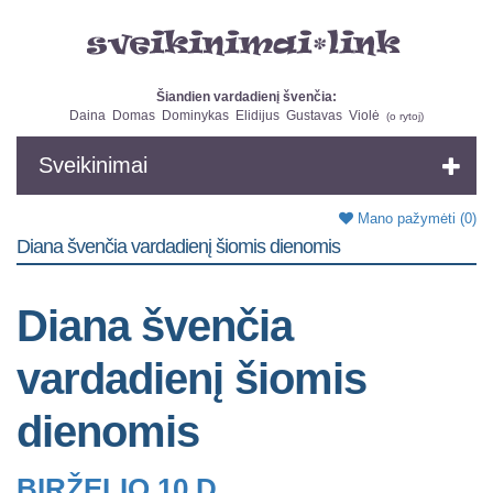
Šiandien vardadienį švenčia:
Daina
Domas
Dominykas
Elidijus
Gustavas
Violė
(
o rytoj
)
Sveikinimai
Mano pažymėti
(0)
Diana švenčia vardadienį šiomis dienomis
Diana švenčia
vardadienį šiomis
dienomis
BIRŽELIO 10 D.