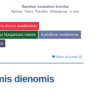
Šiandien vardadienį švenčia:
Bylotas
Daiva
Karolina
Oktavijonas
(
o rytoj
)
no dienos sveikinimai
su Naujaisiais metais
Kalėdiniai sveikinimai
ka
Mano pažymėti
(0)
omis dienomis