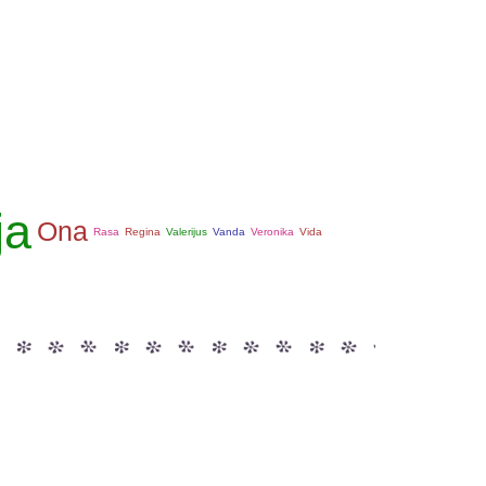
ja
Ona
Rasa
Regina
Valerijus
Vanda
Veronika
Vida