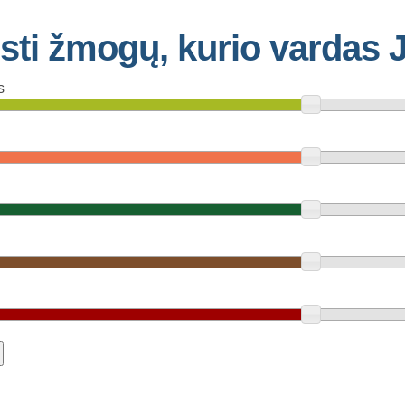
sti žmogų, kurio vardas Ju
s