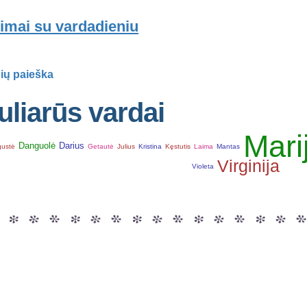
imai su vardadieniu
ių paieška
liarūs vardai
Mari
Danguolė
Darius
ustė
Getautė
Julius
Kristina
Kęstutis
Laima
Mantas
Virginija
Violeta