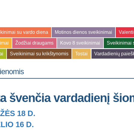
kinimai su vardo diena
Motinos dienos sveikinimai
Valenti
jimai
Žodžiai draugams
Kovo 8 sveikinimai
Sveikinimai 
ai
Sveikinimai su krikštynomis
Tostai
Vardadienių paieš
dienomis
ta švenčia vardadienį ši
ĖS 18 D.
LIO 16 D.