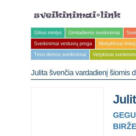
Gilios mintys
Gimtadienio sveikinimai
Svei
Sveikinimai vestuvių proga
Mokykliniai linkė
Tėvo dienos sveikinimai
Velykiniai sveikinim
Julita švenčia vardadienį šiomis 
Juli
GEGUŽ
BIRŽE