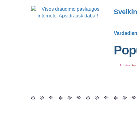
Sveikin
Vardadien
Popu
Audrius
Aug