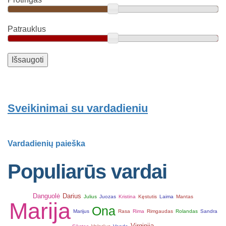
Patrauklus
Sveikinimai su vardadieniu
Vardadienių paieška
Populiarūs vardai
Danguolė
Darius
Julius
Juozas
Kristina
Kęstutis
Laima
Mantas
Marija
Ona
Marijus
Rasa
Rima
Rimgaudas
Rolandas
Sandra
Virginija