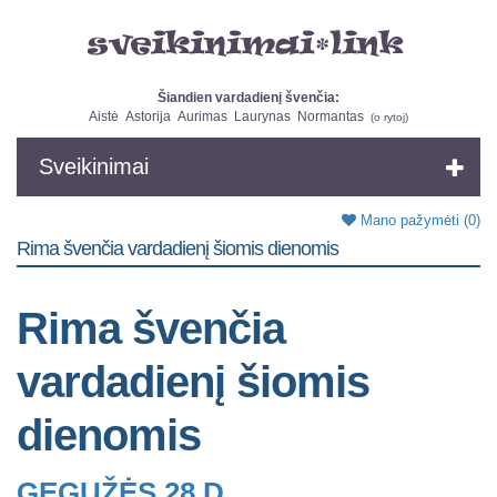
Šiandien vardadienį švenčia:
Aistė
Astorija
Aurimas
Laurynas
Normantas
(
o rytoj
)
Sveikinimai
Mano pažymėti
(0)
Rima švenčia vardadienį šiomis dienomis
Rima švenčia
vardadienį šiomis
dienomis
GEGUŽĖS 28 D.