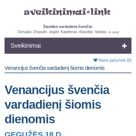
Šiandien vardadienį švenčia:
Donatas
Drąsutis
Jogilė
Kajetonas
Klaudija
Sikstas
(
o rytoj
)
Sveikinimai
Mano pažymėti
(0)
Venancijus švenčia vardadienį šiomis dienomis
Venancijus švenčia
vardadienį šiomis
dienomis
GEGUŽĖS 18 D.