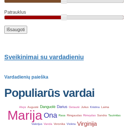
Patrauklus
Sveikinimai su vardadieniu
Vardadienių paieška
Populiarūs vardai
Danguolė
Darius
Alvys
Augustė
Getautė
Julius
Kristina
Laima
Marija
Ona
Rasa
Rimgaudas
Rimvydas
Sandra
Tautmilas
Virginija
Valerijus
Vanda
Veronika
Violeta