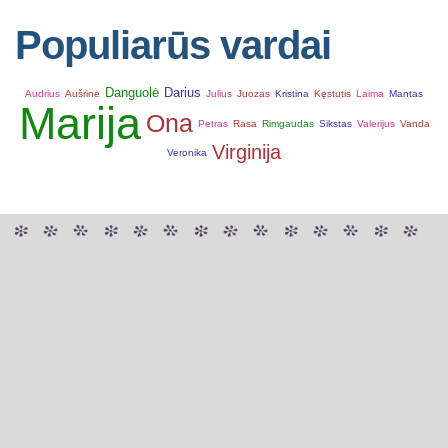
Populiarūs vardai
Danguolė
Darius
Audrius
Aušrinė
Julius
Juozas
Kristina
Kęstutis
Laima
Mantas
Marija
Ona
Petras
Rasa
Rimgaudas
Sikstas
Valerijus
Vanda
Virginija
Veronika