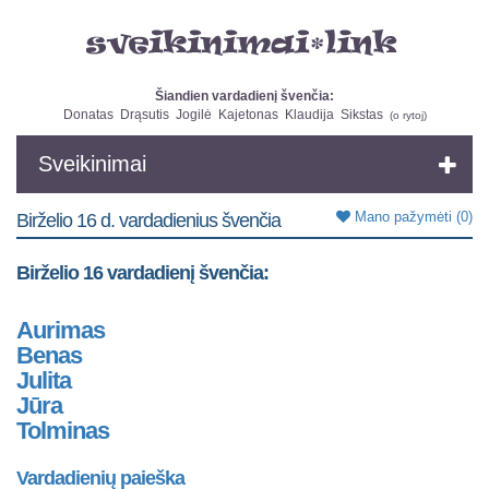
Šiandien vardadienį švenčia:
Donatas
Drąsutis
Jogilė
Kajetonas
Klaudija
Sikstas
(
o rytoj
)
Sveikinimai
Mano pažymėti
(0)
Birželio 16 d. vardadienius švenčia
Birželio 16 vardadienį švenčia:
Aurimas
Benas
Julita
Jūra
Tolminas
Vardadienių paieška