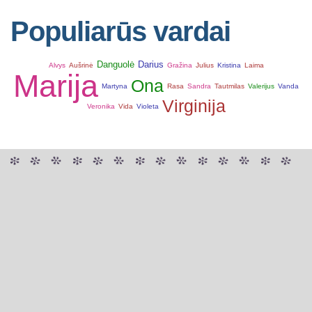
Populiarūs vardai
Danguolė
Darius
Alvys
Aušrinė
Gražina
Julius
Kristina
Laima
Marija
Ona
Martyna
Rasa
Sandra
Tautmilas
Valerijus
Vanda
Virginija
Veronika
Vida
Violeta