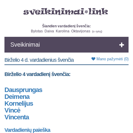
Šiandien vardadienį švenčia:
Bylotas
Daiva
Karolina
Oktavijonas
(
o rytoj
)
Sveikinimai
Mano pažymėti
(0)
Birželio 4 d. vardadienius švenčia
Birželio 4 vardadienį švenčia:
Dausprungas
Deimena
Kornelijus
Vincė
Vincenta
Vardadienių paieška