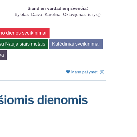
Šiandien vardadienį švenčia:
Bylotas
Daiva
Karolina
Oktavijonas
(
o rytoj
)
no dienos sveikinimai
su Naujaisiais metais
Kalėdiniai sveikinimai
ka
Mano pažymėti
(0)
šiomis dienomis