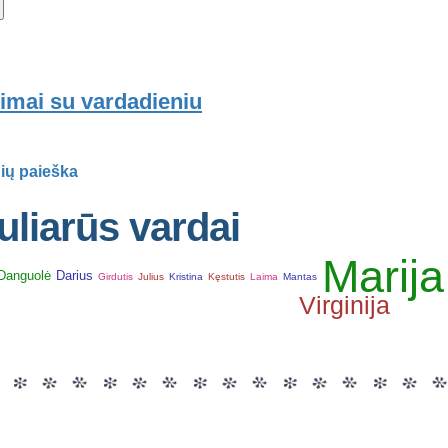
imai su vardadieniu
ių paieška
liarūs vardai
Marija
Danguolė
Darius
Girdutis
Julius
Kristina
Kęstutis
Laima
Mantas
Virginija