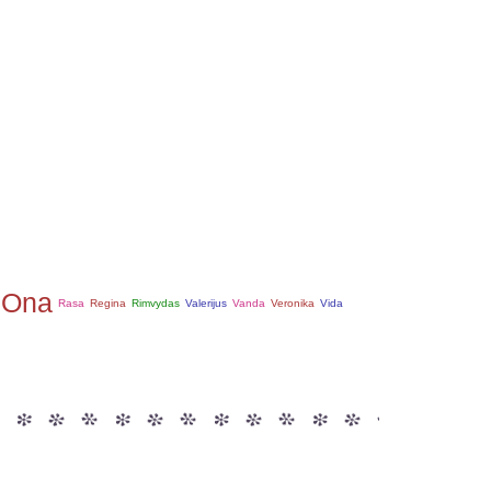
Ona
Rasa
Regina
Rimvydas
Valerijus
Vanda
Veronika
Vida