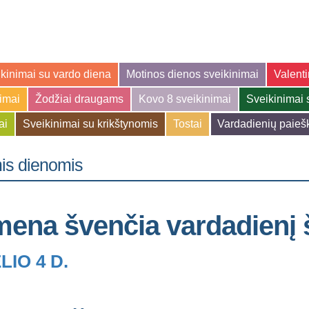
kinimai su vardo diena
Motinos dienos sveikinimai
Valenti
jimai
Žodžiai draugams
Kovo 8 sveikinimai
Sveikinimai 
ai
Sveikinimai su krikštynomis
Tostai
Vardadienių paieš
is dienomis
mena švenčia vardadienį 
LIO 4 D.