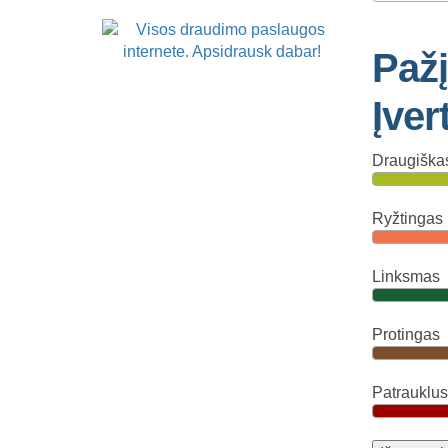
Paž
Įver
Draugiška
Ryžtingas
Linksmas
Protingas
Patrauklus