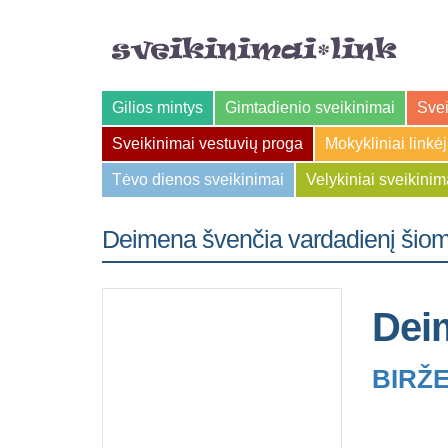
Gilios mintys
Gimtadienio sveikinimai
Svei
Sveikinimai vestuvių proga
Mokykliniai linkė
Tėvo dienos sveikinimai
Velykiniai sveikinim
Deimena švenčia vardadienį šiom
Dei
BIRŽE