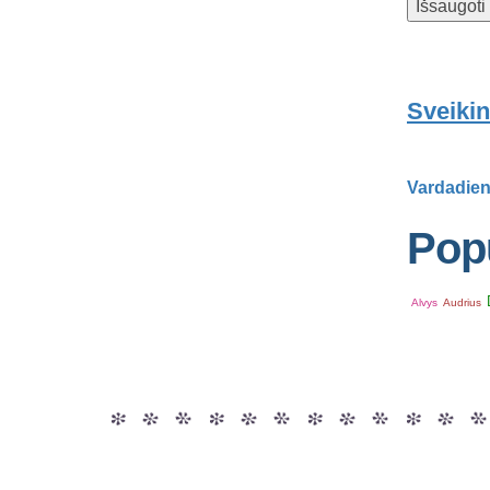
Sveikin
Vardadien
Popu
Alvys
Audrius