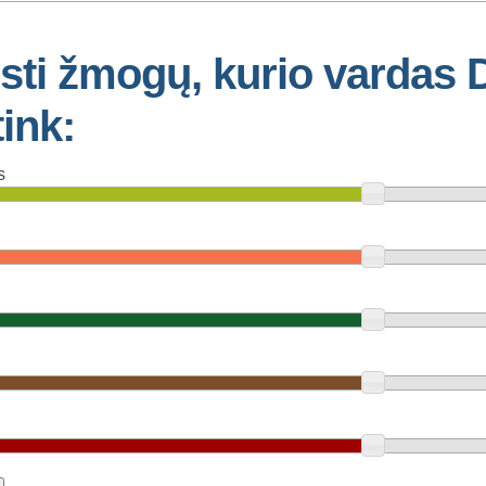
įsti žmogų, kurio vardas
tink:
s