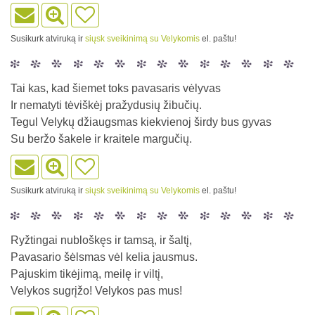
Susikurk atviruką ir
siųsk sveikinimą su Velykomis
el. paštu!
Tai kas, kad šiemet toks pavasaris vėlyvas
Ir nematyti tėviškėj pražydusių žibučių.
Tegul Velykų džiaugsmas kiekvienoj širdy bus gyvas
Su beržo šakele ir kraitele margučių.
Susikurk atviruką ir
siųsk sveikinimą su Velykomis
el. paštu!
Ryžtingai nubloškęs ir tamsą, ir šaltį,
Pavasario šėlsmas vėl kelia jausmus.
Pajuskim tikėjimą, meilę ir viltį,
Velykos sugrįžo! Velykos pas mus!