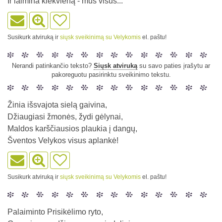
Ir laimina kiekvieną - mus visus...
Susikurk atviruką ir
siųsk sveikinimą su Velykomis
el. paštu!
Nerandi patinkančio teksto?
Siųsk atviruką
su savo paties įrašytu ar
pakoreguotu pasirinktu sveikinimo tekstu.
Žinia išsvajota sielą gaivina,
Džiaugiasi žmonės, žydi gėlynai,
Maldos karščiausios plaukia į dangų,
Šventos Velykos visus aplankė!
Susikurk atviruką ir
siųsk sveikinimą su Velykomis
el. paštu!
Palaiminto Prisikėlimo ryto,