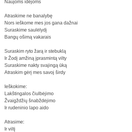
Naujoms idėjoms
Atraskime ne banalybę
Nors ieškome mes jos gana dažnai
Suraskime saulėlydį
Bangų ošimą vakarais
Suraskim ryto žarą ir stebuklą
Ir Žodį amžiną įprasmintą vilty
Suraskime nakty svajingą ūką
Atraskim gėrį mes savoj širdy
Ieškokime:
Lakštingalos čiulbėjimo
Žvaigždžių šnabždėjimo
Ir rudeninio lapo aido
Atrasime:
Ir viltį