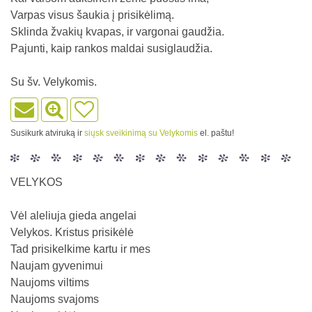
Varpas visus šaukia į prisikėlimą.
Sklinda žvakių kvapas, ir vargonai gaudžia.
Pajunti, kaip rankos maldai susiglaudžia.
Su šv. Velykomis.
Susikurk atviruką ir
siųsk sveikinimą su Velykomis
el. paštu!
VELYKOS
Vėl aleliuja gieda angelai
Velykos. Kristus prisikėlė
Tad prisikelkime kartu ir mes
Naujam gyvenimui
Naujoms viltims
Naujoms svajoms