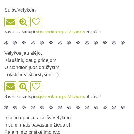
Su šv.Velykom!
Susikurk atviruką ir
siųsk sveikinimą su Velykomis
el. paštu!
Velykos jau atėjo,
Kiaušinių daug pridėjom,
O šiandien juos daužysim,
Lukštelius išbarstysim... :)
Susikurk atviruką ir
siųsk sveikinimą su Velykomis
el. paštu!
Ir su margučiais, su šv.Velykom,
Ir su pirmais pavasario žiedais!
Palaiminto prisikėlimo ryto,