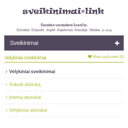
Šiandien vardadienį švenčia:
Donatas
Drąsutis
Jogilė
Kajetonas
Klaudija
Sikstas
(
o rytoj
)
Sveikinimai
Mano pažymėti
(0)
Velykiniai sveikinimai
Velykiniai sveikinimai
Sukurk atviruką
Įmonių atvirukai
Velykiniai atvirukai