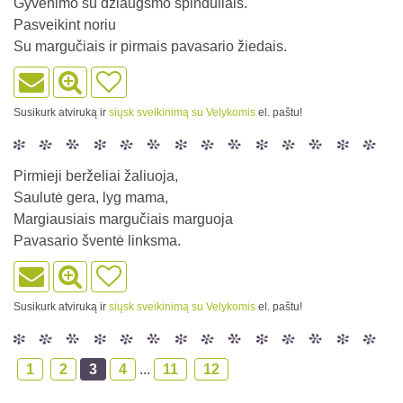
Gyvenimo su džiaugsmo spinduliais.
Pasveikint noriu
Su margučiais ir pirmais pavasario žiedais.
Susikurk atviruką ir
siųsk sveikinimą su Velykomis
el. paštu!
Pirmieji berželiai žaliuoja,
Saulutė gera, lyg mama,
Margiausiais margučiais marguoja
Pavasario šventė linksma.
Susikurk atviruką ir
siųsk sveikinimą su Velykomis
el. paštu!
1
2
3
4
...
11
12