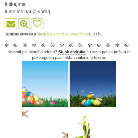
Ir tikėjimą
Ir meilės naują vardą
Susikurk atviruką ir
siųsk sveikinimą su Velykomis
el. paštu!
Nerandi patinkančio teksto?
Siųsk atviruką
su savo paties įrašytu ar
pakoreguotu pasirinktu sveikinimo tekstu.