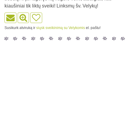
kiaušiniai tik liktų sveiki! Linksmų šv. Velykų!
Susikurk atviruką ir
siųsk sveikinimą su Velykomis
el. paštu!