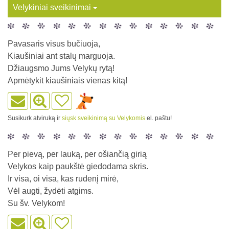
Velykiniai sveikinimai
Pavasaris visus bučiuoja,
Kiaušiniai ant stalų marguoja.
Džiaugsmo Jums Velykų rytą!
Apmėtykit kiaušiniais vienas kitą!
Susikurk atviruką ir
siųsk sveikinimą su Velykomis
el. paštu!
Per pievą, per lauką, per ošiančią girią
Velykos kaip paukštė giedodama skris.
Ir visa, oi visa, kas rudenį mirė,
Vėl augti, žydėti atgims.
Su šv. Velykom!