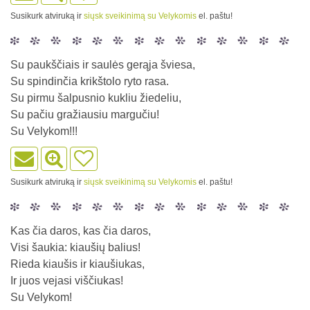
Susikurk atviruką ir
siųsk sveikinimą su Velykomis
el. paštu!
Su paukščiais ir saulės gerąja šviesa,
Su spindinčia krikštolo ryto rasa.
Su pirmu šalpusnio kukliu žiedeliu,
Su pačiu gražiausiu margučiu!
Su Velykom!!!
Susikurk atviruką ir
siųsk sveikinimą su Velykomis
el. paštu!
Kas čia daros, kas čia daros,
Visi šaukia: kiaušių balius!
Rieda kiaušis ir kiaušiukas,
Ir juos vejasi viščiukas!
Su Velykom!