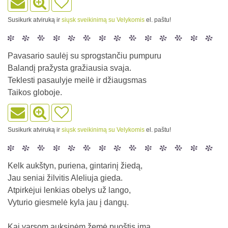
Susikurk atviruką ir
siųsk sveikinimą su Velykomis
el. paštu!
Pavasario saulėj su sprogstančiu pumpuru
Balandį pražysta gražiausia svaja.
Teklesti pasaulyje meilė ir džiaugsmas
Taikos globoje.
Susikurk atviruką ir
siųsk sveikinimą su Velykomis
el. paštu!
Kelk aukštyn, puriena, gintarinį žiedą,
Jau seniai žilvitis Aleliuja gieda.
Atpirkėjui lenkias obelys už lango,
Vyturio giesmelė kyla jau į dangų.
Kai varsom auksinėm žemė puoštis ima,