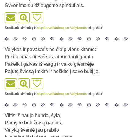
Gyvenimo su džiaugsmo spinduliais.
Susikurk atviruką ir
siųsk sveikinimą su Velykomis
el. paštu!
Velykos ir pavasaris ne šiaip viens kitame:
Prisikėlimas dieviškas, atbundanti gamta.
Pakelkit galvas iš vargų ir vaiko giesmėje
Pajutę šviesą imkite ir neškite į savo buitį ją.
Susikurk atviruką ir
siųsk sveikinimą su Velykomis
el. paštu!
Viltis iš naujo bunda, šyla,
Ramybė beldžias į namus.
Velykų šventė jau prabilo