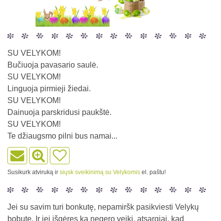
SU VELYKOM!
Bučiuoja pavasario saulė.
SU VELYKOM!
Linguoja pirmieji žiedai.
SU VELYKOM!
Dainuoja parskridusi paukštė.
SU VELYKOM!
Te džiaugsmo pilni bus namai...
Susikurk atviruką ir
siųsk sveikinimą su Velykomis
el. paštu!
Jei su savim turi bonkutę, nepamiršk pasikviesti Velykų
bobutę. Ir jei išgėręs ką negero veiki, atsargiai, kad