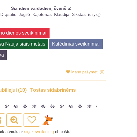
Šiandien vardadienį švenčia:
Drąsutis
Jogilė
Kajetonas
Klaudija
Sikstas
(
o rytoj
)
no dienos sveikinimai
su Naujaisiais metais
Kalėdiniai sveikinimai
ka
Mano pažymėti
(0)
ubiliejui (10)
Tostas sidabrinėms
rk atviruką ir
siųsk sveikinimą
el. paštu!