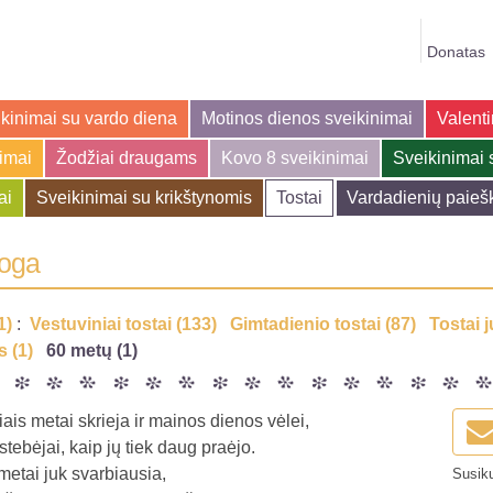
Donatas
kinimai su vardo diena
Motinos dienos sveikinimai
Valenti
jimai
Žodžiai draugams
Kovo 8 sveikinimai
Sveikinimai 
ai
Sveikinimai su krikštynomis
Tostai
Vardadienių paieš
roga
1)
:
Vestuviniai tostai (133)
Gimtadienio tostai (87)
Tostai j
 (1)
60 metų (1)
ais metai skrieja ir mainos dienos vėlei,
stebėjai, kaip jų tiek daug praėjo.
metai juk svarbiausia,
Susiku