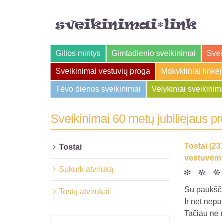
Gilios mintys
Gimtadienio sveikinimai
Svei
Sveikinimai vestuvių proga
Mokykliniai linkė
Tėvo dienos sveikinimai
Velykiniai sveikinim
Sveikinimai 60 metų jubiliejaus p
Tostai (23
Tostai
vestuvėms
Sukurk atviruką
Su paukšči
Tostų atvirukai
Ir net nepa
Tačiau ne 