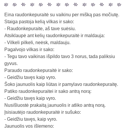
Eina raudonkepuraitė su vaikinu per mišką pas močiutę.
Staiga pastoja kelią vilkas ir sako:
- Raudonkepuraite, aš tave suėsiu.
Atsiklaupė ant kelių raudonkepuraitė ir maldauja:
- Vilkeli pilkeli, neėsk, maldauju.
Pagalvojo vilkas ir sako:
- Tegu tavo vaikinas išpildo tavo 3 norus, tada paliksiu
gyvus.
Paraudo raudonkepuraitė ir sako:
- Geidžiu tavęs kaip vyro.
Šoko jaunuolis kaip liūtas ir pamylavo raudonkepuraitę.
Patiko raudonkepuraitei ir sako antrą norą:
- Geidžiu tavęs kaip vyro.
Nusišluostė prakaitą jaunuolis ir atliko antrą norą.
Įsisiautėjo raudonkepuraitė ir sušuko:
- Geidžiu tavęs, kaip vyro.
Jaunuolis vos išlemeno: