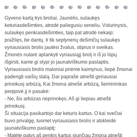
Gyveno kartą trys broliai. Jaunėlis, sulaukęs
keturiasdešimties, atrodė paliegusiu seneliu. Vidurinysis,
sulaukęs penkiasdešimties, taip pat atrodė nekaip:
pražilęs, be dantų. Ir tik septynerių dešimčių sulaukęs
vyriausiasis brolis jautėsi žvalus, stiprus ir sveikas.
Žmonės nutarė aplankyti vyriausiąjį brolį ir iš jo lūpų
išgirsti, kame gi slypi jo jaunatviškumo paslaptis.
Vyriausiasis brolis maloniai priėmė kaimynus, liepė žmonai
padengti vaišių stalą. Dar paprašė atnešti geriausiai
prinokusį arbūzą. Kai žmona atnešė arbūzą, šeimininkas
perpjovė jį ir pasakė:
- Ne, šis arbūzas neprinokęs. Aš gi liepiau atnešti
prinokusį.
Ši situacija pasikartojo dar keturis kartus. O kai svečiai
buvo privalgę, tuomet vyriausiasis brolis ir atskleidė
jaunatviškumo paslaptį:
- Matėte patys aš penkis kartus siunčiau žmoną atnešti