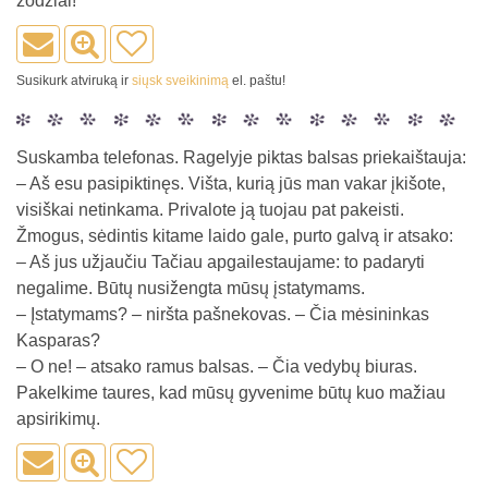
žodžiai!
Susikurk atviruką ir
siųsk sveikinimą
el. paštu!
Suskamba telefonas. Ragelyje piktas balsas priekaištauja:
– Aš esu pasipiktinęs. Višta, kurią jūs man vakar įkišote,
visiškai netinkama. Privalote ją tuojau pat pakeisti.
Žmogus, sėdintis kitame laido gale, purto galvą ir atsako:
– Aš jus užjaučiu Tačiau apgailestaujame: to padaryti
negalime. Būtų nusižengta mūsų įstatymams.
– Įstatymams? – niršta pašnekovas. – Čia mėsininkas
Kasparas?
– O ne! – atsako ramus balsas. – Čia vedybų biuras.
Pakelkime taures, kad mūsų gyvenime būtų kuo mažiau
apsirikimų.