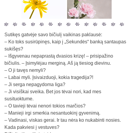
Sutikęs gatvėje savo bičiulį vaikinas paklausė:
– Ko toks susirūpinęs, kaip į „Sekundės“ banką santaupas
sukišęs?
– Išgyvenau nepaprastą dvasios krizę! – prisipažino
bičiulis. – Įsimylėjau merginą. Aš ją tiesiog dievinu.
– O ji tavęs nemyli?
– Labai myli. Įsivaizduoji, kokia tragedija?!
– Ji serga nepagydoma liga?
– Ji visiškai sveika. Bet jos tėvai nori, kad mes
susituoktume.
– O tavieji tėvai nenori tokios marčios?
– Manieji irgi smerkia nesantuokinį gyvenimą.
– Vadinasi, viskas gerai. Ir tau nėra ko nukabinti nosies.
Kada pakviesi į vestuves?