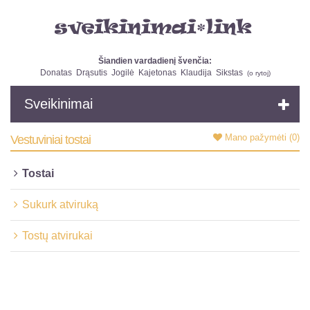
Šiandien vardadienį švenčia:
Donatas
Drąsutis
Jogilė
Kajetonas
Klaudija
Sikstas
(
o rytoj
)
Sveikinimai
Mano pažymėti
(0)
Vestuviniai tostai
Tostai
Sukurk atviruką
Tostų atvirukai