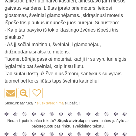
vaikščioti prie liūto narvo kasdien, atnešdavo jam mėsos,
gaivaus vandens. Liūtas įprato prie moters, leidosi
glostomas, švelniai glamonėjamas. Įsidrąsinusi moteris
išpešė tris plaukus ir nunešė juos būrėjai. Ši nustebo:
- Kaip tau pavyko iš tokio klastingo žvėries išpešti tris
plaukus?
- Aš jį sočiai maitinau, švelniai jį glamonėjau,
didžiuodamasi atsakė moteris.
Tuomet būrėja pasakė moteriai, kad ji ir su vyru turi elgtis
lygiai taip pat švelniai, kaip ir su liūtu.
Tad siūlau tostą už švelnius žmonų santykius su vyrais,
tuomet bet koks liūtas taps švelniu katinėliu!
Susikurk atviruką ir
siųsk sveikinimą
el. paštu!
Nerandi patinkančio teksto?
Siųsk atviruką
su savo paties įrašytu ar
pakoreguotu pasirinktu sveikinimo tekstu.