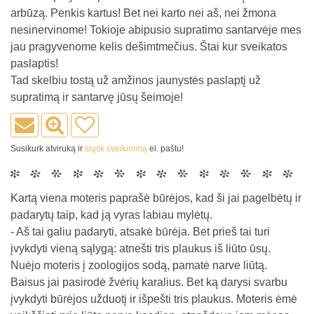
arbūzą. Penkis kartus! Bet nei karto nei aš, nei žmona
nesinervinome! Tokioje abipusio supratimo santarvėje mes
jau pragyvenome kelis dešimtmečius. Štai kur sveikatos
paslaptis!
Tad skelbiu tostą už amžinos jaunystės paslaptį už
supratimą ir santarvę jūsų šeimoje!
Susikurk atviruką ir
siųsk sveikinimą
el. paštu!
Kartą viena moteris paprašė būrėjos, kad ši jai pagelbėtų ir
padarytų taip, kad ją vyras labiau mylėtų.
- Aš tai galiu padaryti, atsakė būrėja. Bet prieš tai turi
įvykdyti vieną sąlygą: atnešti tris plaukus iš liūto ūsų.
Nuėjo moteris į zoologijos sodą, pamatė narve liūtą.
Baisus jai pasirodė žvėrių karalius. Bet ką darysi svarbu
įvykdyti būrėjos užduotį ir išpešti tris plaukus. Moteris ėmė