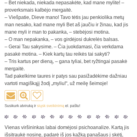
– Bet niekada, niekada nepasakėte, kad mane mylite! –
proverksmais kalbėjo mergaitė.
– Viešpatie, Dieve mano! Tavo tėtis jau penkiolika metų
man nesako, kad mane myli Bet aš jaučiu ir žinau, kad jis
mane myli ir man to pakanka, – stebėjosi motina.
– O man nepakanka, – vos girdėjosi dukrelės balsas.
– Gerai Tau sakysime. – Čia juokdamasi, čia verkdama
pasakė motina. – Kiek kartų tau reikės tai sakyti?
– Tris kartus per dieną, – gana tyliai, bet ryžtingai pasakė
mergaitė.
Tad pakelkime taures ir patys sau pasižadėkime dažniau
vartoti magiškąjį žodį „myliu!“, už meilę šeimoje!
Susikurk atviruką ir
siųsk sveikinimą
el. paštu!
Vienas viršininkas labai domėjosi psichoanalize. Kartą jis
išsitraukė nosinę, padarė iš jos kažką panašaus į skėtį,