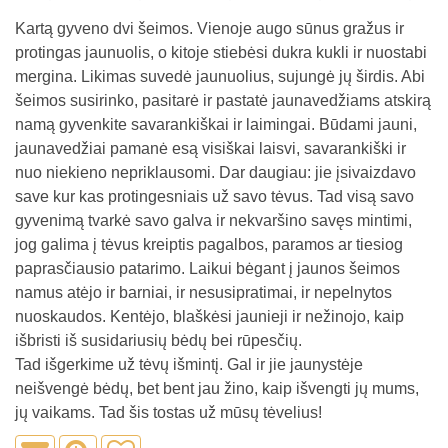
Kartą gyveno dvi šeimos. Vienoje augo sūnus gražus ir
protingas jaunuolis, o kitoje stiebėsi dukra kukli ir nuostabi
mergina. Likimas suvedė jaunuolius, sujungė jų širdis. Abi
šeimos susirinko, pasitarė ir pastatė jaunavedžiams atskirą
namą gyvenkite savarankiškai ir laimingai. Būdami jauni,
jaunavedžiai pamanė esą visiškai laisvi, savarankiški ir
nuo niekieno nepriklausomi. Dar daugiau: jie įsivaizdavo
save kur kas protingesniais už savo tėvus. Tad visą savo
gyvenimą tvarkė savo galva ir nekvaršino savęs mintimi,
jog galima į tėvus kreiptis pagalbos, paramos ar tiesiog
paprasčiausio patarimo. Laikui bėgant į jaunos šeimos
namus atėjo ir barniai, ir nesusipratimai, ir nepelnytos
nuoskaudos. Kentėjo, blaškėsi jaunieji ir nežinojo, kaip
išbristi iš susidariusių bėdų bei rūpesčių.
Tad išgerkime už tėvų išmintį. Gal ir jie jaunystėje
neišvengė bėdų, bet bent jau žino, kaip išvengti jų mums,
jų vaikams. Tad šis tostas už mūsų tėvelius!