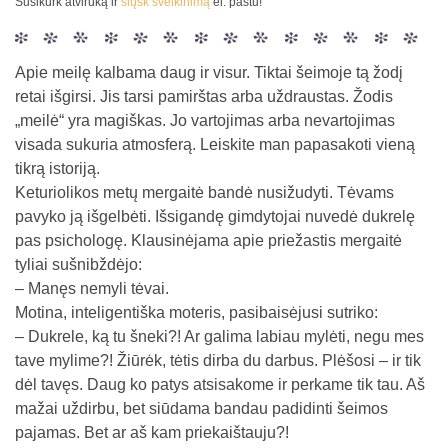
Susikurk atviruką ir
siųsk sveikinimą
el. paštu!
Apie meilę kalbama daug ir visur. Tiktai šeimoje tą žodį
retai išgirsi. Jis tarsi pamirštas arba uždraustas. Žodis
„meilė“ yra magiškas. Jo vartojimas arba nevartojimas
visada sukuria atmosferą. Leiskite man papasakoti vieną
tikrą istoriją.
Keturiolikos metų mergaitė bandė nusižudyti. Tėvams
pavyko ją išgelbėti. Išsigandę gimdytojai nuvedė dukrelę
pas psichologę. Klausinėjama apie priežastis mergaitė
tyliai sušnibždėjo:
– Manęs nemyli tėvai.
Motina, inteligentiška moteris, pasibaisėjusi sutriko:
– Dukrele, ką tu šneki?! Ar galima labiau mylėti, negu mes
tave mylime?! Žiūrėk, tėtis dirba du darbus. Plėšosi – ir tik
dėl tavęs. Daug ko patys atsisakome ir perkame tik tau. Aš
mažai uždirbu, bet siūdama bandau padidinti šeimos
pajamas. Bet ar aš kam priekaištauju?!