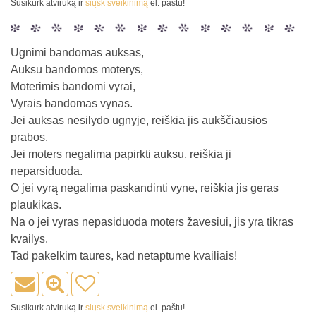
Susikurk atviruką ir
siųsk sveikinimą
el. paštu!
Ugnimi bandomas auksas,
Auksu bandomos moterys,
Moterimis bandomi vyrai,
Vyrais bandomas vynas.
Jei auksas nesilydo ugnyje, reiškia jis aukščiausios
prabos.
Jei moters negalima papirkti auksu, reiškia ji
neparsiduoda.
O jei vyrą negalima paskandinti vyne, reiškia jis geras
plaukikas.
Na o jei vyras nepasiduoda moters žavesiui, jis yra tikras
kvailys.
Tad pakelkim taures, kad netaptume kvailiais!
Susikurk atviruką ir
siųsk sveikinimą
el. paštu!