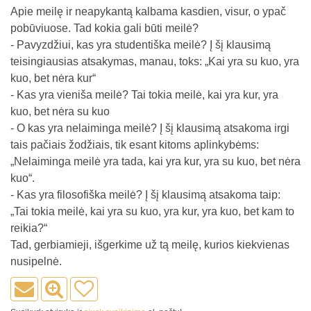
Apie meilę ir neapykantą kalbama kasdien, visur, o ypač
pobūviuose. Tad kokia gali būti meilė?
- Pavyzdžiui, kas yra studentiška meilė? Į šį klausimą
teisingiausias atsakymas, manau, toks: „Kai yra su kuo, yra
kuo, bet nėra kur“
- Kas yra vieniša meilė? Tai tokia meilė, kai yra kur, yra
kuo, bet nėra su kuo
- O kas yra nelaiminga meilė? Į šį klausimą atsakoma irgi
tais pačiais žodžiais, tik esant kitoms aplinkybėms:
„Nelaiminga meilė yra tada, kai yra kur, yra su kuo, bet nėra
kuo“.
- Kas yra filosofiška meilė? Į šį klausimą atsakoma taip:
„Tai tokia meilė, kai yra su kuo, yra kur, yra kuo, bet kam to
reikia?“
Tad, gerbiamieji, išgerkime už tą meilę, kurios kiekvienas
nusipelnė.