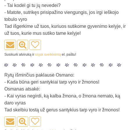
- Tai kodėl gi tu jų nevedei?
- Matote, sutrikęs prisipažino viengungis, jos irgi ieškojo
tobulo vyro
Tad išgerkime už tuos, kuriuos sutikome gyvenimo kelyje, ir
už tuos, kurie mus sutiko tame kelyje!
Susikurk atviruką ir
siųsk sveikinimą
el. paštu!
Rytų išminčius paklausė Osmano:
- Kada būna geri santykiai tarp vyro ir žmonos!
Osmanas atsakė:
- Kai vyras negirdi, ką kalba žmona, o žmona nemato, ką
daro vyras
Tad skelbiu tostą už gerus santykius tarp vyro ir žmonos!