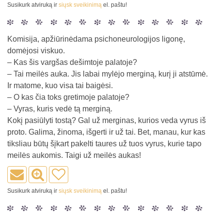
Susikurk atviruką ir
siųsk sveikinimą
el. paštu!
Komisija, apžiūrinėdama psichoneurologijos ligonę,
domėjosi viskuo.
– Kas šis vargšas dešimtoje palatoje?
– Tai meilės auka. Jis labai mylėjo merginą, kurį ji atstūmė.
Ir matome, kuo visa tai baigėsi.
– O kas čia toks gretimoje palatoje?
– Vyras, kuris vedė tą merginą.
Kokį pasiūlyti tostą? Gal už merginas, kurios veda vyrus iš
proto. Galima, žinoma, išgerti ir už tai. Bet, manau, kur kas
tiksliau būtų šįkart pakelti taures už tuos vyrus, kurie tapo
meilės aukomis. Taigi už meilės aukas!
Susikurk atviruką ir
siųsk sveikinimą
el. paštu!