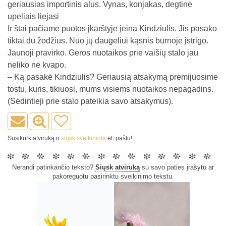
geriausias importinis alus. Vynas, konjakas, degtinė
upeliais liejasi
Ir štai pačiame puotos įkarštyje įeina Kindziulis. Jis pasako
tiktai du žodžius. Nuo jų daugeliui kąsnis burnoje įstrigo.
Jaunoji pravirko. Geros nuotaikos prie vaišių stalo jau
neliko nė kvapo.
– Ką pasakė Kindziulis? Geriausią atsakymą premijuosime
tostu, kuris, tikiuosi, mums visiems nuotaikos nepagadins.
(Sėdintieji prie stalo pateikia savo atsakymus).
Susikurk atviruką ir
siųsk sveikinimą
el. paštu!
Nerandi patinkančio teksto?
Siųsk atviruką
su savo paties įrašytu ar
pakoreguotu pasirinktu sveikinimo tekstu.