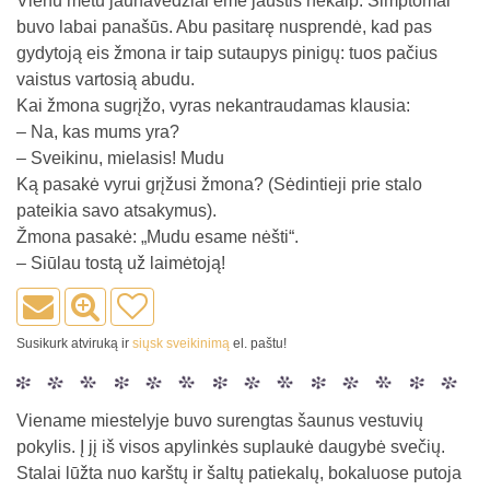
Vienu metu jaunavedžiai ėmė jaustis nekaip. Simptomai
buvo labai panašūs. Abu pasitarę nusprendė, kad pas
gydytoją eis žmona ir taip sutaupys pinigų: tuos pačius
vaistus vartosią abudu.
Kai žmona sugrįžo, vyras nekantraudamas klausia:
– Na, kas mums yra?
– Sveikinu, mielasis! Mudu
Ką pasakė vyrui grįžusi žmona? (Sėdintieji prie stalo
pateikia savo atsakymus).
Žmona pasakė: „Mudu esame nėšti“.
– Siūlau tostą už laimėtoją!
Susikurk atviruką ir
siųsk sveikinimą
el. paštu!
Viename miestelyje buvo surengtas šaunus vestuvių
pokylis. Į jį iš visos apylinkės suplaukė daugybė svečių.
Stalai lūžta nuo karštų ir šaltų patiekalų, bokaluose putoja