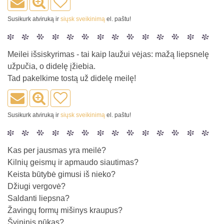
Susikurk atviruką ir
siųsk sveikinimą
el. paštu!
Meilei išsiskyrimas - tai kaip laužui vėjas: mažą liepsnelę
užpučia, o didelę įžiebia.
Tad pakelkime tostą už didelę meilę!
Susikurk atviruką ir
siųsk sveikinimą
el. paštu!
Kas per jausmas yra meilė?
Kilnių geismų ir apmaudo siautimas?
Keista būtybė gimusi iš nieko?
Džiugi vergovė?
Saldanti liepsna?
Žavingų formų mišinys kraupus?
Švininis pūkas?