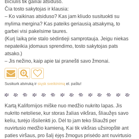
Bičiulis tik gailiai atsiduso.
Čia tosto sakytojas ir klausia:
– Ko vaikinas atsiduso? Kas jam kliudo susituokti su
mylima mergina? Kas pateiks geriausią atsakymą, to
garbei visi pakelsime taures.
(Kurį laiką prie stalo sėdintieji samprotauja. Jeigu niekas
nepateikia įdomaus sprendimo, tosto sakytojas pats
atsako.)
– Jis nežino, kaip apie tai pranešti savo žmonai.
Susikurk atviruką ir
siųsk sveikinimą
el. paštu!
Kartą Kalifornijos miške nuo medžio nukrito lapas. Jis
nukrito netoliese, kur storas žalias vikšras, šliaužęs savo
keliu, turėjo išsilenkti jo. Dėl to jam teko šliaužti per
nuvirtusio medžio kamieną. Kai tik vikšras užsiropštė ant
paties viršaus, pro šalį ėjęs žmogus prisėdo ant nuvirtusio