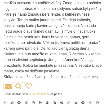
medžio atsipūsti ir sutraiškė vikšrą. Žmogus tuojau pašoko
it įgeltas ir nubraukė nuo kelnių sėdynės sutraiškytą vikšrą.
Parėjęs namo žmogus persirengė, o kelnes nunešė į
valyklą. Ten jis sutiko jauną moterį. Pradėjo kalbėtis,
paskui nuėjo kartu į kavinę ant gatvės kampo. Nuo tada
jiedu pradėjo susitikinėti dažniau. Įsimylėjo ir susituokė.
Jiems gimė berniukas, kuris buvo labai gabus, gerai
mokėsi, tapo advokatu. Vėliau jis ėmėsi politikos ir padarė
karjerą savo partijoje. Dėl to kad vieną gražią dieną
Kalifornijoje nuo medžio nukrito lapas, Ričardas Niksonas
tapo trisdešimt septintuoju Jungtinių Amerikos Valstijų
prezidentu. Kokia tai menkutė priežastis ir, Viešpatie Dieve
mano, kokia tai didžiulė pasekmė!
Siūlau tostą už mažytes priežastis ir didžiules pasekmes.
Susikurk atviruką ir
siųsk sveikinimą
el. paštu!