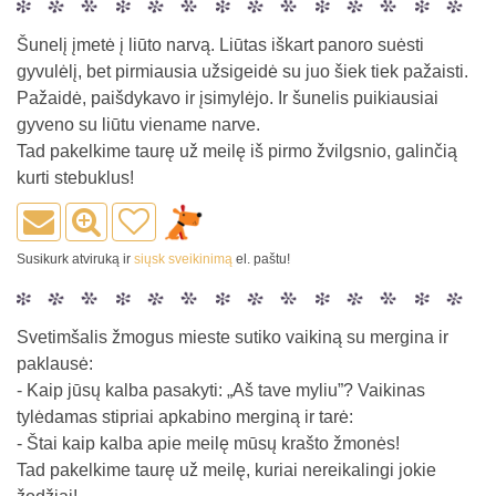
Šunelį įmetė į liūto narvą. Liūtas iškart panoro suėsti
gyvulėlį, bet pirmiausia užsigeidė su juo šiek tiek pažaisti.
Pažaidė, paišdykavo ir įsimylėjo. Ir šunelis puikiausiai
gyveno su liūtu viename narve.
Tad pakelkime taurę už meilę iš pirmo žvilgsnio, galinčią
kurti stebuklus!
Susikurk atviruką ir
siųsk sveikinimą
el. paštu!
Svetimšalis žmogus mieste sutiko vaikiną su mergina ir
paklausė:
- Kaip jūsų kalba pasakyti: „Aš tave myliu”? Vaikinas
tylėdamas stipriai apkabino merginą ir tarė:
- Štai kaip kalba apie meilę mūsų krašto žmonės!
Tad pakelkime taurę už meilę, kuriai nereikalingi jokie