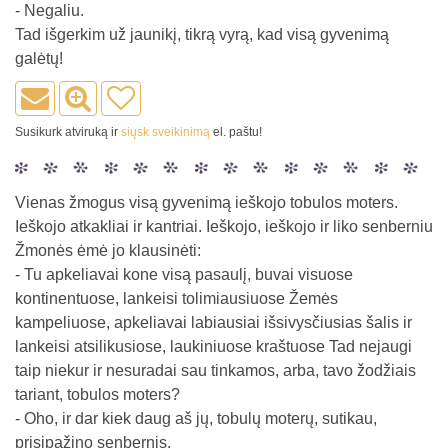
- Negaliu.
Tad išgerkim už jaunikį, tikrą vyrą, kad visą gyvenimą
galėtų!
Susikurk atviruką ir
siųsk sveikinimą
el. paštu!
Vienas žmogus visą gyvenimą ieškojo tobulos moters.
Ieškojo atkakliai ir kantriai. Ieškojo, ieškojo ir liko senberniu
Žmonės ėmė jo klausinėti:
- Tu apkeliavai kone visą pasaulį, buvai visuose
kontinentuose, lankeisi tolimiausiuose Žemės
kampeliuose, apkeliavai labiausiai išsivysčiusias šalis ir
lankeisi atsilikusiose, laukiniuose kraštuose Tad nejaugi
taip niekur ir nesuradai sau tinkamos, arba, tavo žodžiais
tariant, tobulos moters?
- Oho, ir dar kiek daug aš jų, tobulų moterų, sutikau,
prisipažino senbernis.