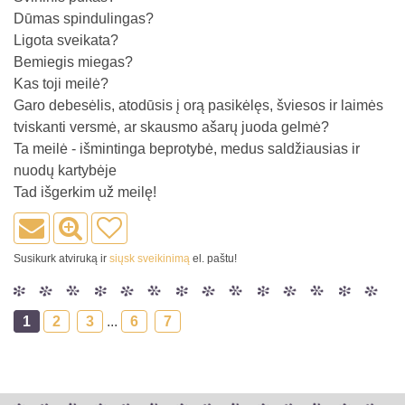
Dūmas spindulingas?
Ligota sveikata?
Bemiegis miegas?
Kas toji meilė?
Garo debesėlis, atodūsis į orą pasikėlęs, šviesos ir laimės
tviskanti versmė, ar skausmo ašarų juoda gelmė?
Ta meilė - išmintinga beprotybė, medus saldžiausias ir
nuodų kartybėje
Tad išgerkim už meilę!
Susikurk atviruką ir
siųsk sveikinimą
el. paštu!
1
2
3
...
6
7