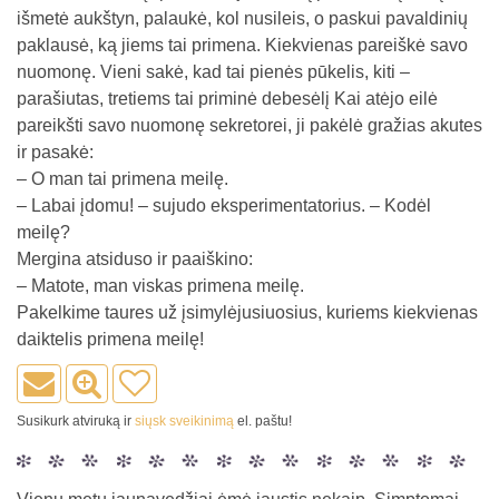
išmetė aukštyn, palaukė, kol nusileis, o paskui pavaldinių
paklausė, ką jiems tai primena. Kiekvienas pareiškė savo
nuomonę. Vieni sakė, kad tai pienės pūkelis, kiti –
parašiutas, tretiems tai priminė debesėlį Kai atėjo eilė
pareikšti savo nuomonę sekretorei, ji pakėlė gražias akutes
ir pasakė:
– O man tai primena meilę.
– Labai įdomu! – sujudo eksperimentatorius. – Kodėl
meilę?
Mergina atsiduso ir paaiškino:
– Matote, man viskas primena meilę.
Pakelkime taures už įsimylėjusiuosius, kuriems kiekvienas
daiktelis primena meilę!
Susikurk atviruką ir
siųsk sveikinimą
el. paštu!