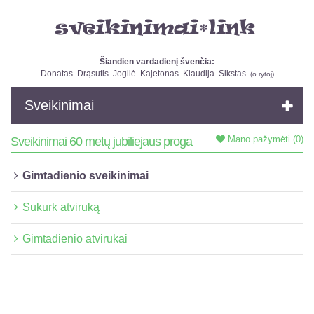
Šiandien vardadienį švenčia:
Donatas
Drąsutis
Jogilė
Kajetonas
Klaudija
Sikstas
(
o rytoj
)
Sveikinimai
Mano pažymėti
(0)
Sveikinimai 60 metų jubiliejaus proga
Gimtadienio sveikinimai
Sukurk atviruką
Gimtadienio atvirukai