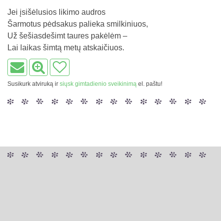
Jei įsišėlusios likimo audros
Šarmotus pėdsakus palieka smilkiniuos,
Už šešiasdešimt taures pakėlėm –
Lai laikas šimtą metų atskaičiuos.
Susikurk atviruką ir
siųsk gimtadienio sveikinimą
el. paštu!