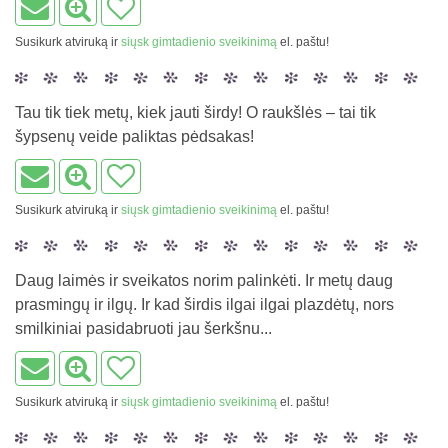
Susikurk atviruką ir
siųsk gimtadienio sveikinimą
el. paštu!
Tau tik tiek metų, kiek jauti širdy! O raukšlės – tai tik
šypsenų veide paliktas pėdsakas!
Susikurk atviruką ir
siųsk gimtadienio sveikinimą
el. paštu!
Daug laimės ir sveikatos norim palinkėti. Ir metų daug
prasmingų ir ilgų. Ir kad širdis ilgai ilgai plazdėtų, nors
smilkiniai pasidabruoti jau šerkšnu...
Susikurk atviruką ir
siųsk gimtadienio sveikinimą
el. paštu!