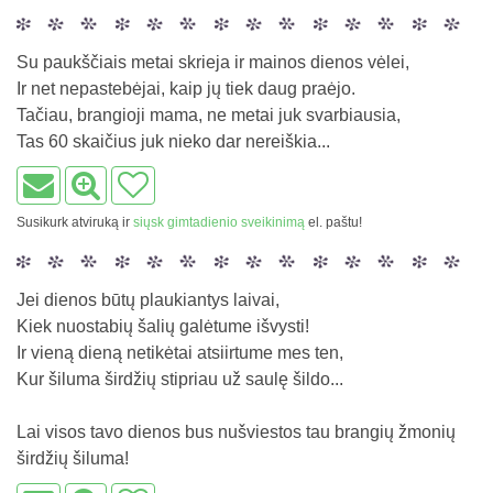
Su paukščiais metai skrieja ir mainos dienos vėlei,
Ir net nepastebėjai, kaip jų tiek daug praėjo.
Tačiau, brangioji mama, ne metai juk svarbiausia,
Tas 60 skaičius juk nieko dar nereiškia...
Susikurk atviruką ir
siųsk gimtadienio sveikinimą
el. paštu!
Jei dienos būtų plaukiantys laivai,
Kiek nuostabių šalių galėtume išvysti!
Ir vieną dieną netikėtai atsiirtume mes ten,
Kur šiluma širdžių stipriau už saulę šildo...
Lai visos tavo dienos bus nušviestos tau brangių žmonių
širdžių šiluma!