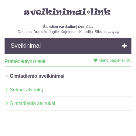
Šiandien vardadienį švenčia:
Donatas
Drąsutis
Jogilė
Kajetonas
Klaudija
Sikstas
(
o rytoj
)
Sveikinimai
Mano pažymėti
(0)
Prabėgantys metai
Gimtadienio sveikinimai
Sukurk atviruką
Gimtadienio atvirukai