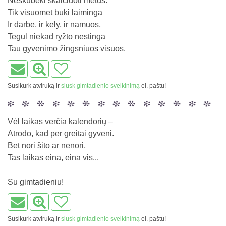
Neskubėki skaičiuoti metus.
Tik visuomet būki laiminga
Ir darbe, ir kely, ir namuos,
Tegul niekad ryžto nestinga
Tau gyvenimo žingsniuos visuos.
Susikurk atviruką ir
siųsk gimtadienio sveikinimą
el. paštu!
Vėl laikas verčia kalendorių –
Atrodo, kad per greitai gyveni.
Bet nori šito ar nenori,
Tas laikas eina, eina vis...
Su gimtadieniu!
Susikurk atviruką ir
siųsk gimtadienio sveikinimą
el. paštu!