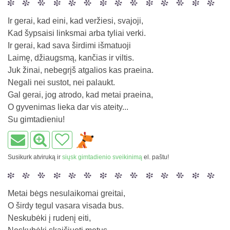
Ir gerai, kad eini, kad veržiesi, svajoji,
Kad šypsaisi linksmai arba tyliai verki.
Ir gerai, kad sava širdimi išmatuoji
Laimę, džiaugsmą, kančias ir viltis.
Juk žinai, nebegrįš atgalios kas praeina.
Negali nei sustot, nei palaukt.
Gal gerai, jog atrodo, kad metai praeina,
O gyvenimas lieka dar vis ateity...
Su gimtadieniu!
Susikurk atviruką ir
siųsk gimtadienio sveikinimą
el. paštu!
Metai bėgs nesulaikomai greitai,
O širdy tegul vasara visada bus.
Neskubėki į rudenį eiti,