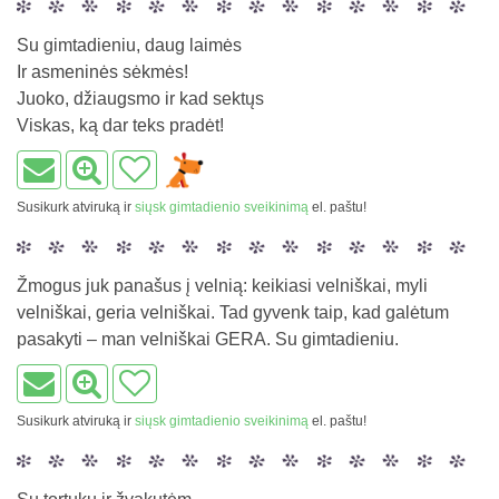
Su gimtadieniu, daug laimės
Ir asmeninės sėkmės!
Juoko, džiaugsmo ir kad sektųs
Viskas, ką dar teks pradėt!
Susikurk atviruką ir
siųsk gimtadienio sveikinimą
el. paštu!
Žmogus juk panašus į velnią: keikiasi velniškai, myli
velniškai, geria velniškai. Tad gyvenk taip, kad galėtum
pasakyti – man velniškai GERA. Su gimtadieniu.
Susikurk atviruką ir
siųsk gimtadienio sveikinimą
el. paštu!