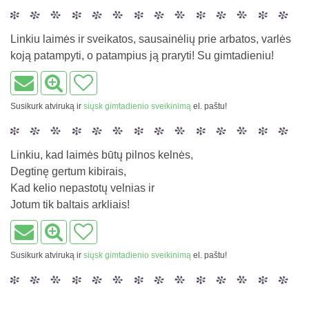
Linkiu laimės ir sveikatos, sausainėlių prie arbatos, varlės
koją patampyti, o patampius ją praryti! Su gimtadieniu!
Susikurk atviruką ir
siųsk gimtadienio sveikinimą
el. paštu!
Linkiu, kad laimės būtų pilnos kelnės,
Degtinę gertum kibirais,
Kad kelio nepastotų velnias ir
Jotum tik baltais arkliais!
Susikurk atviruką ir
siųsk gimtadienio sveikinimą
el. paštu!