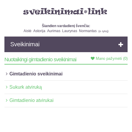
Šiandien vardadienį švenčia:
Aistė
Astorija
Aurimas
Laurynas
Normantas
(
o rytoj
)
Sveikinimai
Mano pažymėti
(0)
Nuotaikingi gimtadienio sveikinimai
Gimtadienio sveikinimai
Sukurk atviruką
Gimtadienio atvirukai