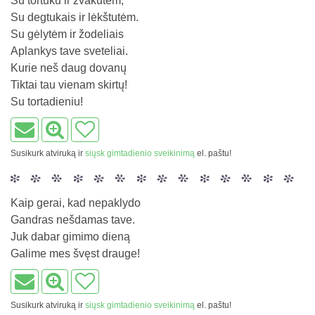
Su tortuku ir žvakutėm,
Su degtukais ir lėkštutėm.
Su gėlytėm ir žodeliais
Aplankys tave sveteliai.
Kurie neš daug dovanų
Tiktai tau vienam skirtų!
Su tortadieniu!
Susikurk atviruką ir
siųsk gimtadienio sveikinimą
el. paštu!
Kaip gerai, kad nepaklydo
Gandras nešdamas tave.
Juk dabar gimimo dieną
Galime mes švęst drauge!
Susikurk atviruką ir
siųsk gimtadienio sveikinimą
el. paštu!