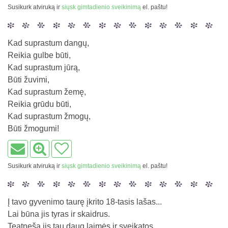
Susikurk atviruką ir
siųsk gimtadienio sveikinimą
el. paštu!
Kad suprastum dangų,
Reikia gulbe būti,
Kad suprastum jūrą,
Būti žuvimi,
Kad suprastum žemę,
Reikia grūdu būti,
Kad suprastum žmogų,
Būti žmogumi!
Susikurk atviruką ir
siųsk gimtadienio sveikinimą
el. paštu!
Į tavo gyvenimo taurę įkrito 18-tasis lašas...
Lai būna jis tyras ir skaidrus.
Teatneša jis tau daug laimės ir sveikatos,