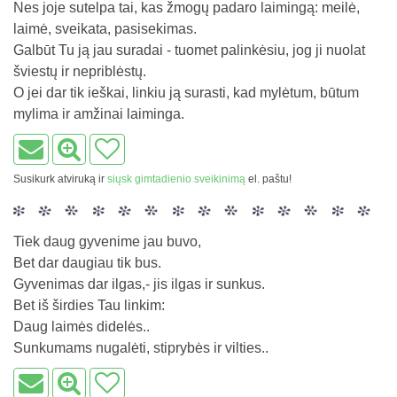
Nes joje sutelpa tai, kas žmogų padaro laimingą: meilė,
laimė, sveikata, pasisekimas.
Galbūt Tu ją jau suradai - tuomet palinkėsiu, jog ji nuolat
šviestų ir nepriblėstų.
O jei dar tik ieškai, linkiu ją surasti, kad mylėtum, būtum
mylima ir amžinai laiminga.
Susikurk atviruką ir
siųsk gimtadienio sveikinimą
el. paštu!
Tiek daug gyvenime jau buvo,
Bet dar daugiau tik bus.
Gyvenimas dar ilgas,- jis ilgas ir sunkus.
Bet iš širdies Tau linkim:
Daug laimės didelės..
Sunkumams nugalėti, stiprybės ir vilties..