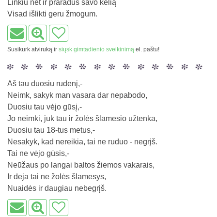
Linkiu net ir praradus savo kelią
Visad išlikti geru žmogum.
Susikurk atviruką ir
siųsk gimtadienio sveikinimą
el. paštu!
Aš tau duosiu rudenį,-
Neimk, sakyk man vasara dar nepabodo,
Duosiu tau vėjo gūsį,-
Jo neimki, juk tau ir žolės šlamesio užtenka,
Duosiu tau 18-tus metus,-
Nesakyk, kad nereikia, tai ne ruduo - negrįš.
Tai ne vėjo gūsis,-
Neūžaus po langai baltos žiemos vakarais,
Ir deja tai ne žolės šlamesys,
Nuaidės ir daugiau nebegrįš.