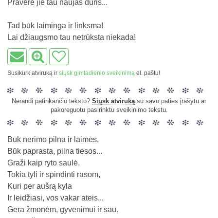
Praverė jie tau naujas duris...
Tad būk laiminga ir linksma!
Lai džiaugsmo tau netrūksta niekada!
Susikurk atviruką ir
siųsk gimtadienio sveikinimą
el. paštu!
Nerandi patinkančio teksto?
Siųsk atviruką
su savo paties įrašytu ar
pakoreguotu pasirinktu sveikinimo tekstu.
Būk nerimo pilna ir laimės,
Būk paprasta, pilna tiesos...
Graži kaip ryto saulė,
Tokia tyli ir spindinti rasom,
Kuri per aušrą kyla
Ir leidžiasi, vos vakar ateis...
Gera žmonėm, gyvenimui ir sau.