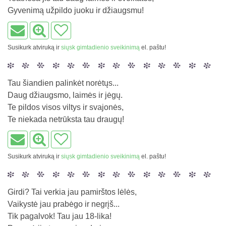
Gyvenimą užpildo juoku ir džiaugsmu!
Susikurk atviruką ir
siųsk gimtadienio sveikinimą
el. paštu!
Tau šiandien palinkėt norėtųs...
Daug džiaugsmo, laimės ir jėgų.
Te pildos visos viltys ir svajonės,
Te niekada netrūksta tau draugų!
Susikurk atviruką ir
siųsk gimtadienio sveikinimą
el. paštu!
Girdi? Tai verkia jau pamirštos lėlės,
Vaikystė jau prabėgo ir negrįš...
Tik pagalvok! Tau jau 18-lika!