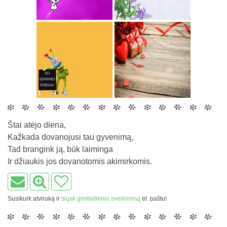
Štai atėjo diena,
Kažkada dovanojusi tau gyvenimą,
Tad brangink ją, būk laiminga
Ir džiaukis jos dovanotomis akimirkomis.
Susikurk atviruką ir
siųsk gimtadienio sveikinimą
el. paštu!