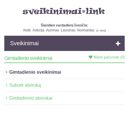
Šiandien vardadienį švenčia:
Aistė
Astorija
Aurimas
Laurynas
Normantas
(
o rytoj
)
Sveikinimai
Mano pažymėti
(0)
Gimtadienio sveikinimai
Gimtadienio sveikinimai
Sukurk atviruką
Gimtadienio atvirukai