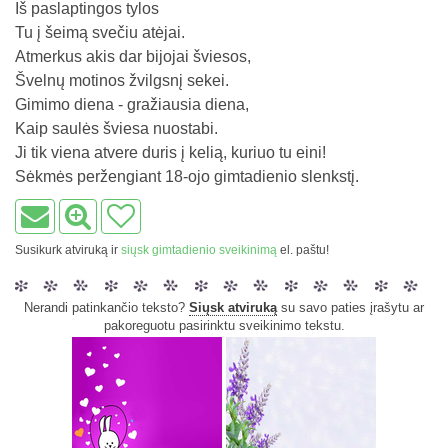
Iš paslaptingos tylos
Tu į šeimą svečiu atėjai.
Atmerkus akis dar bijojai šviesos,
Švelnų motinos žvilgsnį sekei.
Gimimo diena - gražiausia diena,
Kaip saulės šviesa nuostabi.
Ji tik viena atvere duris į kelią, kuriuo tu eini!
Sėkmės peržengiant 18-ojo gimtadienio slenkstį.
Susikurk atviruką ir
siųsk gimtadienio sveikinimą
el. paštu!
Nerandi patinkančio teksto?
Siųsk atviruką
su savo paties įrašytu ar
pakoreguotu pasirinktu sveikinimo tekstu.