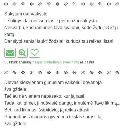
Sakytum dar vaikystė.
Ir šulinys dar neišsemtas ir per mažai suklysta.
Nesvarbu, kad ramunės tavo svajonių sode žydi (18-ktą)
kartą.
Dar slypi seniai laukti žodziai, kuriuos tau reikės ištarti.
Susikurk atviruką ir
siųsk gimtadienio sveikinimą
el. paštu!
Dievas kiekvienam gimusiam vaikeliui dovanoja
žvaigždelę,
Tačiau nė vienam nepasako, kur ją rasti.
Tada, kai gimei, ji nušvietė dangų, ir nulėmė Tavo likimą...
Bet, kad likimas išsipildytų, ją reikia atrasti.
Pagrindinis žmogaus gyvenimo tikslas surasti tą
žvaigždelę,