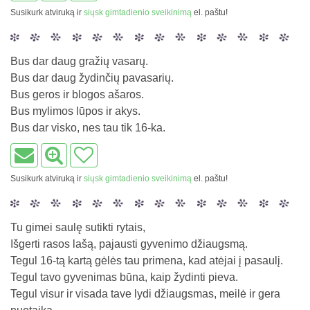
Susikurk atviruką ir
siųsk gimtadienio sveikinimą
el. paštu!
Bus dar daug gražių vasarų.
Bus dar daug žydinčių pavasarių.
Bus geros ir blogos ašaros.
Bus mylimos lūpos ir akys.
Bus dar visko, nes tau tik 16-ka.
Susikurk atviruką ir
siųsk gimtadienio sveikinimą
el. paštu!
Tu gimei saulę sutikti rytais,
Išgerti rasos lašą, pajausti gyvenimo džiaugsmą.
Tegul 16-tą kartą gėlės tau primena, kad atėjai į pasaulį.
Tegul tavo gyvenimas būna, kaip žydinti pieva.
Tegul visur ir visada tave lydi džiaugsmas, meilė ir gera