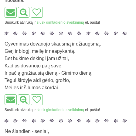
nuotaika.
Susikurk atviruką ir
siųsk gimtadienio sveikinimą
el. paštu!
Gyvenimas dovanojo skausmą ir džiaugsmą,
Gerį ir blogį, meilę ir neapykantą.
Bet būkime dėkingi jam už tai,
Kad jis dovanojo patį save,
Ir pačią gražiausią dieną - Gimimo dieną.
Tegul širdyje aidi gėrio, grožio,
Meiles ir šilumos akordai.
Susikurk atviruką ir
siųsk gimtadienio sveikinimą
el. paštu!
Ne šiandien - seniai,