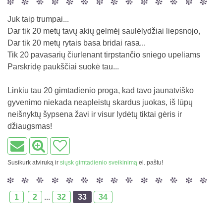
Juk taip trumpai...
Dar tik 20 metų tavų akių gelmėj saulėlydžiai liepsnojo,
Dar tik 20 metų rytais basa bridai rasa...
Tik 20 pavasarių čiurlenant tirpstančio sniego upeliams
Parskridę paukščiai suokė tau...
Linkiu tau 20 gimtadienio proga, kad tavo jaunatviško
gyvenimo niekada neapleistų skardus juokas, iš lūpų
neišnyktų šypsena žavi ir visur lydėtų tiktai gėris ir
džiaugsmas!
Susikurk atviruką ir
siųsk gimtadienio sveikinimą
el. paštu!
1
2
...
32
33
34