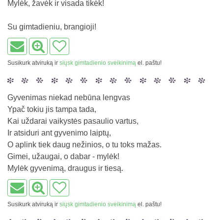
Mylėk, žavėk ir visada tikėk!
Su gimtadieniu, brangioji!
Susikurk atviruką ir
siųsk gimtadienio sveikinimą
el. paštu!
Gyvenimas niekad nebūna lengvas
Ypač tokiu jis tampa tada,
Kai uždarai vaikystės pasaulio vartus,
Ir atsiduri ant gyvenimo laiptų,
O aplink tiek daug nežinios, o tu toks mažas.
Gimei, užaugai, o dabar - mylėk!
Mylėk gyvenimą, draugus ir tiesą.
Susikurk atviruką ir
siųsk gimtadienio sveikinimą
el. paštu!