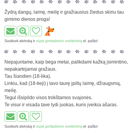
Žydrą dangų, laimę, meilę ir gražiausius žiedus skiriu tau
gimimo dienos proga!
Susikurk atviruką ir
siųsk gimtadienio sveikinimą
el. paštu!
Nepajuntame, kaip bėga metai, palikdami kažką įsimintino,
nepakartojamai gražaus.
Tau šiandien (18-lika).
Linkiu, kad (18-tieji) į tavo taurę įpiltų laimę, džiaugsmą,
meilę.
Tegul išsipildo visos trokštamos svajonės.
Te visur ir visada tave lydi juokas, kuris įveikia ašaras.
Susikurk atviruką ir
siųsk gimtadienio sveikinimą
el. paštu!