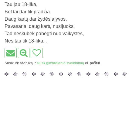
Tau jau 18-lika,
Bet tai dar tik pradžia.
Daug kartų dar žydės alyvos,
Pavasariai daug kartų nusijuoks,
Tad neskubėk pabėgti nuo vaikystės,
Nes tau tik 18-lika...
Susikurk atviruką ir
siųsk gimtadienio sveikinimą
el. paštu!