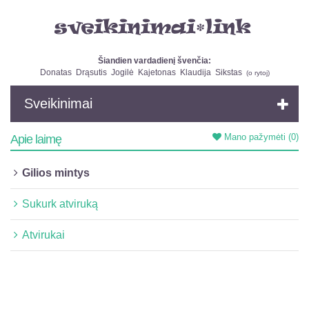
Šiandien vardadienį švenčia:
Donatas
Drąsutis
Jogilė
Kajetonas
Klaudija
Sikstas
(
o rytoj
)
Sveikinimai
Mano pažymėti
(0)
Apie laimę
Gilios mintys
Sukurk atviruką
Atvirukai