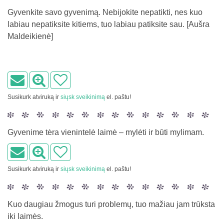
Gyvenkite savo gyvenimą. Nebijokite nepatikti, nes kuo
labiau nepatiksite kitiems, tuo labiau patiksite sau. [Aušra
Maldeikienė]
Susikurk atviruką ir
siųsk sveikinimą
el. paštu!
Gyvenime tėra vienintelė laimė – mylėti ir būti mylimam.
Susikurk atviruką ir
siųsk sveikinimą
el. paštu!
Kuo daugiau žmogus turi problemų, tuo mažiau jam trūksta
iki laimės.