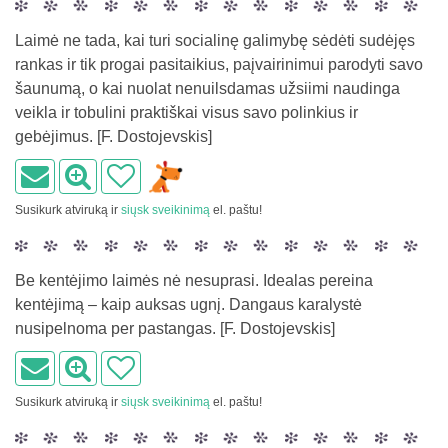
Laimė ne tada, kai turi socialinę galimybę sėdėti sudėjęs
rankas ir tik progai pasitaikius, paįvairinimui parodyti savo
šaunumą, o kai nuolat nenuilsdamas užsiimi naudinga
veikla ir tobulini praktiškai visus savo polinkius ir
gebėjimus. [F. Dostojevskis]
Susikurk atviruką ir
siųsk sveikinimą
el. paštu!
Be kentėjimo laimės nė nesuprasi. Idealas pereina
kentėjimą – kaip auksas ugnį. Dangaus karalystė
nusipelnoma per pastangas. [F. Dostojevskis]
Susikurk atviruką ir
siųsk sveikinimą
el. paštu!