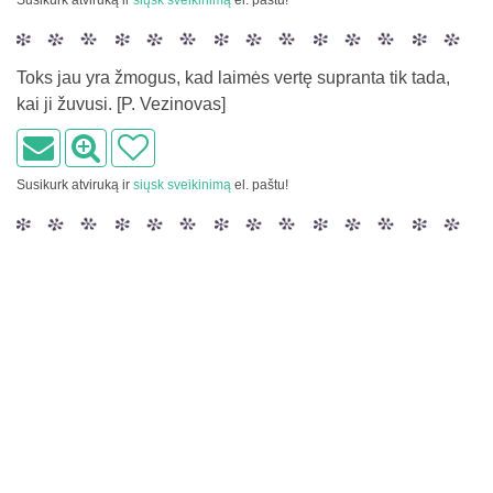
Susikurk atviruką ir
siųsk sveikinimą
el. paštu!
Toks jau yra žmogus, kad laimės vertę supranta tik tada,
kai ji žuvusi. [P. Vezinovas]
Susikurk atviruką ir
siųsk sveikinimą
el. paštu!