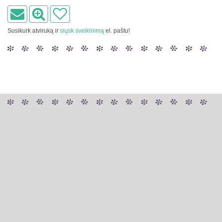
Susikurk atviruką ir
siųsk sveikinimą
el. paštu!