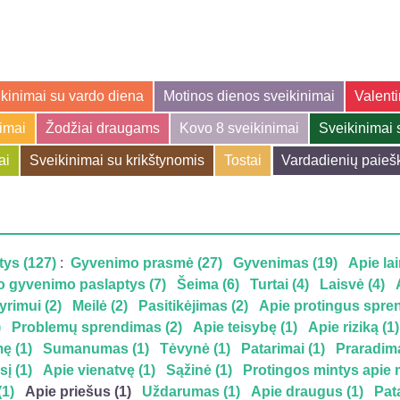
kinimai su vardo diena
Motinos dienos sveikinimai
Valenti
jimai
Žodžiai draugams
Kovo 8 sveikinimai
Sveikinimai 
ai
Sveikinimai su krikštynomis
Tostai
Vardadienių paieš
tys (127)
:
Gyvenimo prasmė (27)
Gyvenimas (19)
Apie la
 gyvenimo paslaptys (7)
Šeima (6)
Turtai (4)
Laisvė (4)
yrimui (2)
Meilė (2)
Pasitikėjimas (2)
Apie protingus spre
)
Problemų sprendimas (2)
Apie teisybę (1)
Apie riziką (1)
ę (1)
Sumanumas (1)
Tėvynė (1)
Patarimai (1)
Praradima
sį (1)
Apie vienatvę (1)
Sąžinė (1)
Protingos mintys apie m
1)
Apie priešus (1)
Uždarumas (1)
Apie draugus (1)
Pat