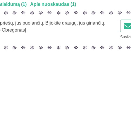
atlaidumą (1)
Apie nuoskaudas (1)
priešų, jus puolančių. Bijokite draugų, jus giriančių.
s Obregonas]
Susiku