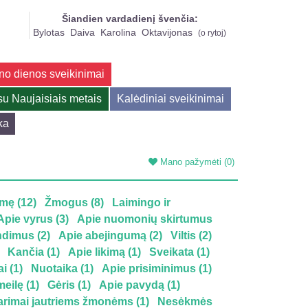
Šiandien vardadienį švenčia:
Bylotas
Daiva
Karolina
Oktavijonas
(
o rytoj
)
no dienos sveikinimai
su Naujaisiais metais
Kalėdiniai sveikinimai
ka
Mano pažymėti
(0)
imę (12)
Žmogus (8)
Laimingo ir
Apie vyrus (3)
Apie nuomonių skirtumus
ndimus (2)
Apie abejingumą (2)
Viltis (2)
Kančia (1)
Apie likimą (1)
Sveikata (1)
i (1)
Nuotaika (1)
Apie prisiminimus (1)
eilę (1)
Gėris (1)
Apie pavydą (1)
arimai jautriems žmonėms (1)
Nesėkmės