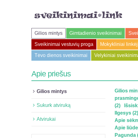
Gilios mintys
Gimtadienio sveikinimai
Svei
Sveikinimai vestuvių proga
Mokykliniai linkė
Tėvo dienos sveikinimai
Velykiniai sveikinim
Apie priešus
Gilios min
Gilios mintys
prasmingo
Sukurk atviruką
(2)
Išsisk
Ilgesys (2
Atvirukai
Apie sėkm
Apie liūde
Pagunda (