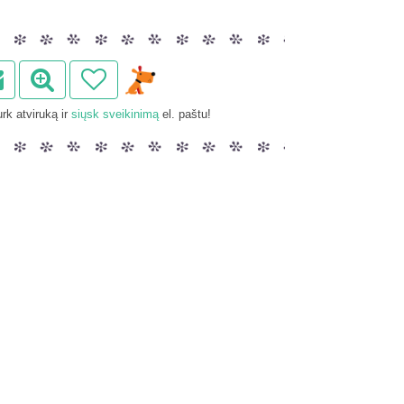
rk atviruką ir
siųsk sveikinimą
el. paštu!