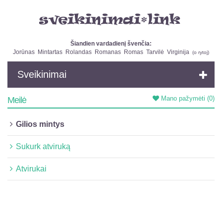
Šiandien vardadienį švenčia:
Jorūnas
Mintartas
Rolandas
Romanas
Romas
Tarvilė
Virginija
(
o rytoj
)
Sveikinimai
Mano pažymėti
(0)
Meilė
Gilios mintys
Sukurk atviruką
Atvirukai