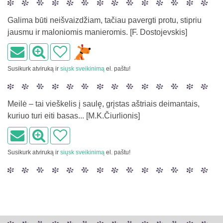
Galima būti neišvaizdžiam, tačiau pavergti protu, stipriu
jausmu ir maloniomis manieromis. [F. Dostojevskis]
Susikurk atviruką ir
siųsk sveikinimą
el. paštu!
Meilė – tai vieškelis į saulę, grįstas aštriais deimantais,
kuriuo turi eiti basas... [M.K.Čiurlionis]
Susikurk atviruką ir
siųsk sveikinimą
el. paštu!