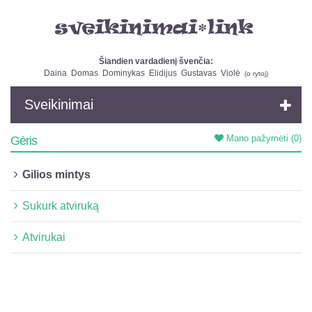
Šiandien vardadienį švenčia:
Daina
Domas
Dominykas
Elidijus
Gustavas
Violė
(
o rytoj
)
Sveikinimai
Mano pažymėti
(0)
Gėris
Gilios mintys
Sukurk atviruką
Atvirukai