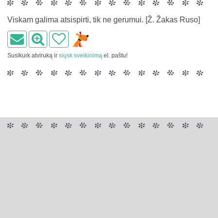
Viskam galima atsispirti, tik ne gerumui. [Ž. Žakas Ruso]
Susikurk atviruką ir
siųsk sveikinimą
el. paštu!