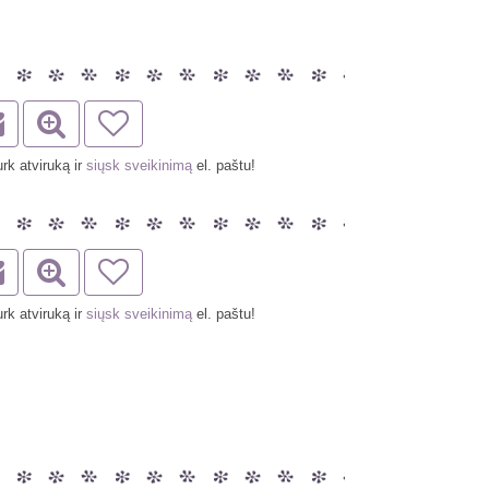
rk atviruką ir
siųsk sveikinimą
el. paštu!
rk atviruką ir
siųsk sveikinimą
el. paštu!