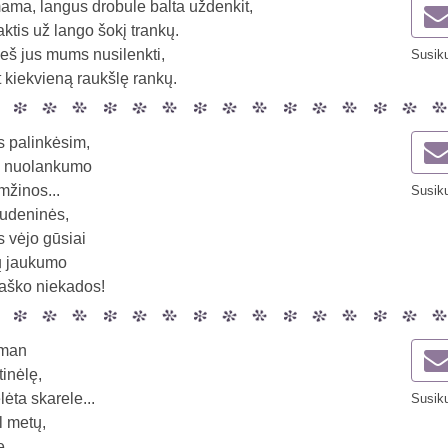
ma, langus drobule balta uždenkit,
ktis už lango šokį trankų.
prieš jus mums nusilenkti,
Susiku
t kiekvieną raukšlę rankų.
 palinkėsim,
, nuolankumo
mžinos...
Susiku
rudeninės,
s vėjo gūsiai
 jaukumo
aško niekados!
man
tinėlę,
ėta skarele...
Susiku
l metų,
e,