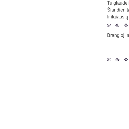
Tu glaudei
Šiandien t
Ir ilgiausi
Brangioji 