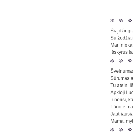
Šią džiugi
Su žodžiai
Man niekas
išskyrus l
Švelnumas 
Sūrumas aš
Tu ateini i
Apkloji liū
Ir norisi, 
Tūnoje man
Jautriausią
Mama, myli