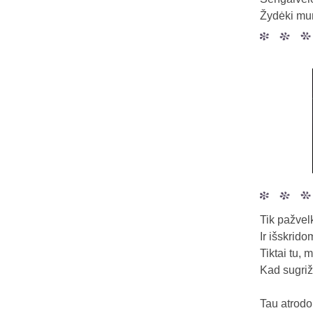
Žydėki mu
Tik pažve
Ir išskrid
Tiktai tu, 
Kad sugriž
Tau atrodo