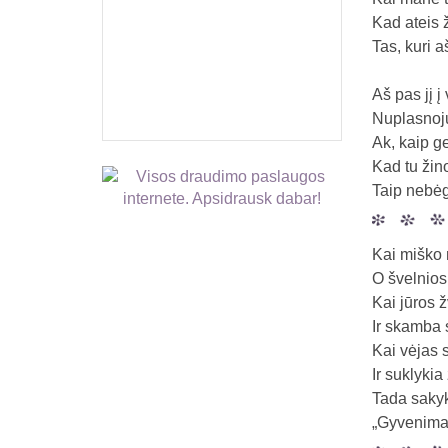
Kad ateis 
Tas, kuri a
Aš pas jį į
Nuplasnoju
Ak, kaip g
Kad tu žin
Taip nebėg
Kai miško m
O švelnios
Kai jūros 
Ir skamba 
Kai vėjas 
Ir suklykia
Tada saky
„Gyvenimas