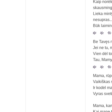
Kaip norėtų
skausminga
Lieka minty
nesupras..
Būk laimi
Be Tavęs 
Jei ne tu,
Vien dėl t
Tau, Mamyt
Mama, rūp
Vaikiškas 
Ir kodėl m
Vyras svet
Mama, kam
Kai mane t