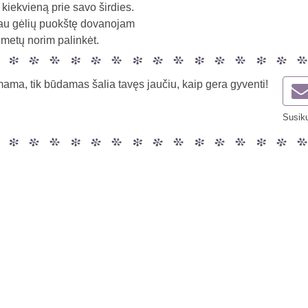
 kiekvieną prie savo širdies.
au gėlių puokštę dovanojam
ų metų norim palinkėt.
mama, tik būdamas šalia tavęs jaučiu, kaip gera gyventi!
Susiku