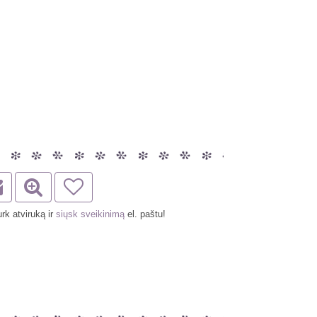
rk atviruką ir
siųsk sveikinimą
el. paštu!