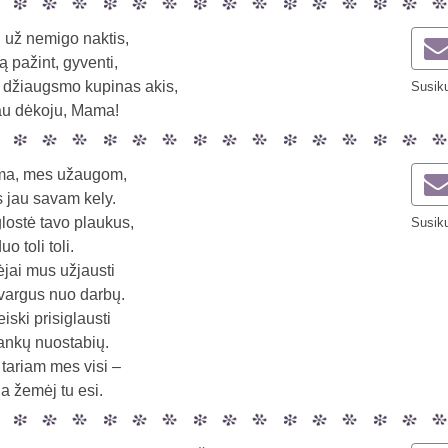
 už nemigo naktis,
pažint, gyventi,
 džiaugsmo kupinas akis,
Susiku
au dėkoju, Mama!
ma, mes užaugom,
 jau savam kely.
ostė tavo plaukus,
Susiku
o toli toli.
ėjai mus užjausti
vargus nuo darbų.
eiski prisiglausti
rankų nuostabių.
 tariam mes visi –
a žemėj tu esi.