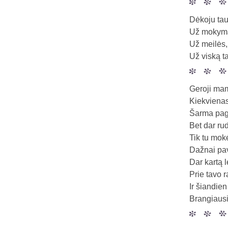
Dėkoju tau
Už mokymą 
Už meilės,
Už viską t
Geroji ma
Kiekvienas
Šarma pagl
Bet dar rudu
Tik tu mok
Dažnai pa
Dar kartą l
Prie tavo 
Ir šiandien
Brangiausi