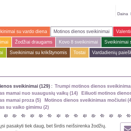
Daina
kinimai su vardo diena
Motinos dienos sveikinimai
Valenti
jimai
Žodžiai draugams
Kovo 8 sveikinimai
Sveikinimai 
ai
Sveikinimai su krikštynomis
Tostai
Vardadienių paieš
ienos sveikinimai (129)
:
Trumpi motinos dienos sveikinimai
as mamai nuo suaugusių vaikų (14)
Eiliuoti motinos dienos
as mamai proza (5)
Motinos dienos sveikinimas močiutei (4
as su vaiko gimimu (2)
si pasakyti tiek daug, bet širdis neišsirenka žodžių.