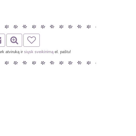
rk atviruką ir
siųsk sveikinimą
el. paštu!