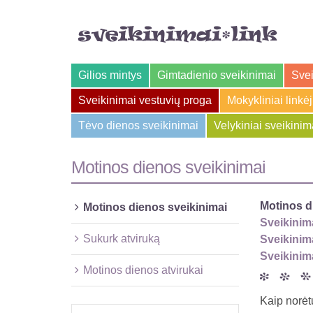
Gilios mintys
Gimtadienio sveikinimai
Svei
Sveikinimai vestuvių proga
Mokykliniai linkė
Tėvo dienos sveikinimai
Velykiniai sveikinim
Motinos dienos sveikinimai
Motinos d
Motinos dienos sveikinimai
Sveikinim
Sukurk atviruką
Sveikinim
Sveikinim
Motinos dienos atvirukai
Kaip norėtų