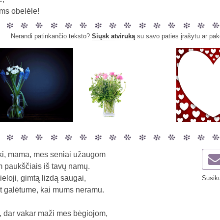
ms obelėle!
Nerandi patinkančio teksto?
Siųsk atviruką
su savo paties įrašytu ar pak
lki, mama, mes seniai užaugom
om paukščiais iš tavų namų.
mieloji, gimtą lizdą saugai,
Susiku
t galėtume, kai mums neramu.
, dar vakar maži mes bėgiojom,