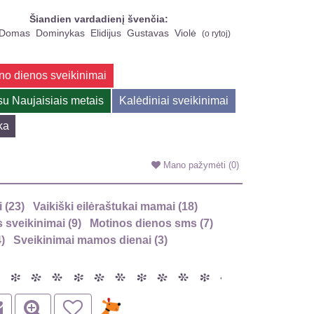
Šiandien vardadienį švenčia:
Domas
Dominykas
Elidijus
Gustavas
Violė
(
o rytoj
)
no dienos sveikinimai
su Naujaisiais metais
Kalėdiniai sveikinimai
ka
Mano pažymėti
(0)
 (23)
Vaikiški eilėraštukai mamai (18)
 sveikinimai (9)
Motinos dienos sms (7)
)
Sveikinimai mamos dienai (3)