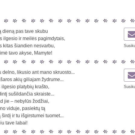
ą dieną pas tave skubu
s ilgesio ir meilės pagimdytais,
 kitas šiandien nesvarbu,
Susiku
aimė tavo akyse, Mamyte!
delno, likusio ant mano skruosto...
aros akių giliajam žydrume...
š ilgesio platybių krašto,
Susiku
dintį sušildančia skraiste...
kad jie – nebylūs žodžiai,
o viduje, pasiektų tą
 širdį ir tu išgirstumei tuomet...
u tave labai!