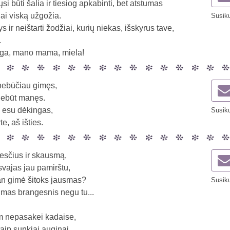
si būti šalia ir tiesiog apkabinti, bet atstumas
i viską užgožia.
Susiku
s ir neištarti žodžiai, kurių niekas, išskyrus tave,
.
nga, mano mama, miela!
nebūčiau gimęs,
 nebūt manęs.
o esu dėkingas,
Susiku
e, aš išties.
esčius ir skausmą,
svajas jau pamirštu,
an gimė šitoks jausmas?
Susiku
imas brangesnis negu tu...
 nepasakei kadaise,
aip sunkiai auginai,