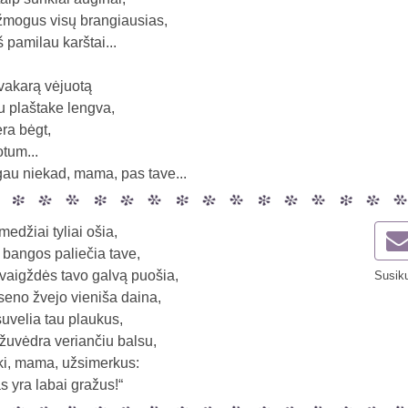
žmogus visų brangiausias,
š pamilau karštai...
 vakarą vėjuotą
 plaštake lengva,
era bėgt,
otum...
au niekad, mama, pas tave...
edžiai tyliai ošia,
 bangos paliečia tave,
žvaigždės tavo galvą puošia,
Susiku
seno žvejo vieniša daina,
suvelia tau plaukus,
 žuvėdra veriančiu balsu,
ki, mama, užsimerkus:
 yra labai gražus!“