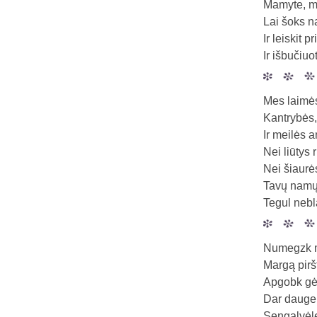
Mamyte, ma
Lai šoks na
Ir leiskit 
Ir išbučiuo
Mes laimės
Kantrybės
Ir meilės a
Nei liūtys 
Nei šiaurė
Tavų namų
Tegul nebl
Numegzk 
Margą pirš
Apgobk gėl
Dar dauge
Sengalvėl